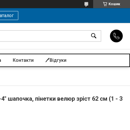
Кошик
аталог
а
Контакти
🖊️Відгуки
" шапочка, пінетки велюр зріст 62 см (1 - 3