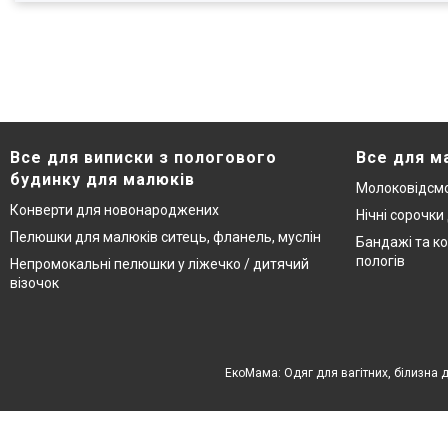
Все для виписки з пологового
Все для м
будинку для малюків
Молоковідсмо
Конверти для новонароджених
Нічні сорочки
Пелюшки для малюків ситець, фланель, муслін
Бандажі та ко
пологів
Непромокальні пелюшки у ліжечко / дитячий
візочок