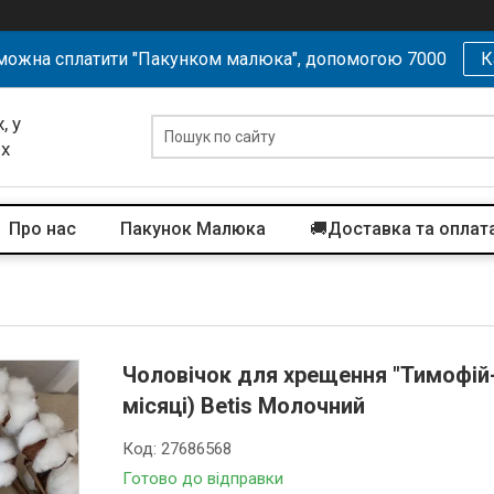
можна сплатити "Пакунком малюка", допомогою 7000
К
, у
их
Про нас
Пакунок Малюка
🚚Доставка та оплат
Чоловічок для хрещення "Тимофій-4
місяці) Betis Молочний
Код:
27686568
Готово до відправки