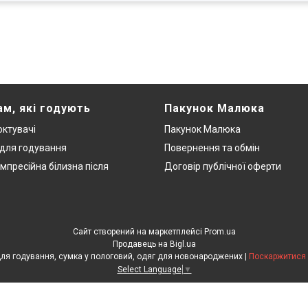
ам, які годують
Пакунок Малюка
ктувачі
Пакунок Малюка
 для годування
Повернення та обмін
мпресійна білизна після
Договір публічної оферти
Сайт створений на маркетплейсі
Prom.ua
Продавець на Bigl.ua
ЕкоМама: Одяг для вагітних, білизна для годування, сумка у пологовий, одяг для новонароджених |
Поскаржитися 
Select Language
▼