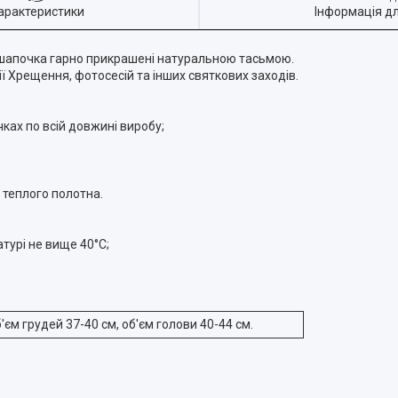
арактеристики
Інформація д
 шапочка гарно прикрашені натуральною тасьмою.
ї Хрещення, фотосесій та інших святкових заходів.
ках по всій довжині виробу;
 теплого полотна.
турі не вище 40°С;
б'єм грудей 37-40 см, об'єм голови 40-44 см.