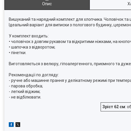
Опис
Х
Вишуканий та нарядний комплект для хлопчика. Чоловічок та
Ідеальний варіант для виписки з пологового будинку, церемоні
У комплект входить:
• чоловічок з довгим рукавом та відкритими ніжками, на кнопоч
• шапочка з відворотом;
• пінетки.
Виготовляється з велюру, гіпоалергенного, приємного та дуже
Рекомендації по догляду:
- ручне або машинне прання у делікатному режимі при темпера
- парова обробка;
- легкий віджим;
- не відбілювати.
Зріст 62 см
: о