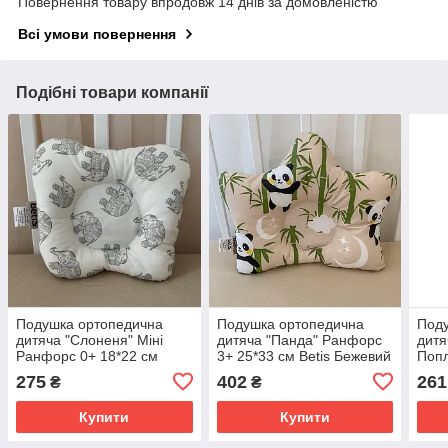
Повернення товару впродовж 14 днів за домовленістю
Всі умови повернення
Подібні товари компанії
Подушка ортопедична
Подушка ортопедична
Под
дитяча "Слоненя" Міні
дитяча "Панда" Ранфорс
дитя
Ранфорс 0+ 18*22 см
3+ 25*33 см Betis Бежевий
Попл
Betis Білий з сірим
з принтом
Зеле
275
402
261
₴
₴
Купити
Купити