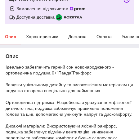
Замовлення під захистом
Доступна доставка
Опис
Характеристики
Доставка
Оплата
Умови п
Опис
Ідеально забезпечить гарний сон новонародженого -
ортопедична подушка 0+"Панда"Ранфорс
Завдяки унікальному дизайну та високоякісним матеріалам ця
подушка створена спеціально для найменших.
Ортопедична підтримка: Розроблена з урахуванням фізіології
дитячого тіла, подушка забезпечує правильне положення
голови та шиї, допомагаючи уникнути напруг та дискомфорту.
Дихаючі матеріали: Використовуючи якісний ранфорс,
подушка забезпечує відмінну вентиляцію, уникнення
перегріву та забезпечує комфорт у будь-яку пору року.