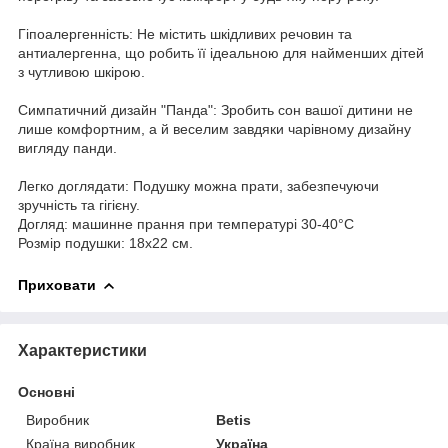
Гіпоалергенність: Не містить шкідливих речовин та
антиалергенна, що робить її ідеальною для найменших дітей
з чутливою шкірою.
Симпатичний дизайн "Панда": Зробить сон вашої дитини не
лише комфортним, а й веселим завдяки чарівному дизайну
вигляду панди.
Легко доглядати: Подушку можна прати, забезпечуючи
зручність та гігієну.
Догляд: машинне прання при температурі 30-40°C
Розмір подушки: 18х22 см.
Приховати
Характеристики
Основні
Виробник
Betis
Країна виробник
Україна