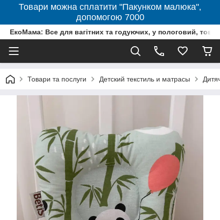
Товари можна сплатити "Пакунком малюка",
допомогою 7000
ЕкоМама: Все для вагітних та годуючих, у пологовий, тов
Товари та послуги
Детский текстиль и матрасы
Дитя