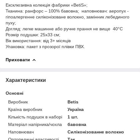
Ексклюзивна колекція фабрики «ВetiS»;
Тканина: ранфорс – 100% бавовна; наповнювач: аеропух -
гіпоалергенне силіконізоване волокно, замінник лебединого
пуху;
Догляд: легке машинне або ручне прання не вище 40°С
Розмір подушки: 25х33 см;
Вік використання: від 3+ місяців
Упаковка: пакет з прозорої плівки ПВХ.
Приховати
Характеристики
Основні
Виробник
Betis
Країна виробник
Україна
Кількість подушок в наборі
1 шт.
Матеріал напірника/чохла
бавовна
Наповнювач
Силіконізованне волокно
Ортопедичні властивості
Так