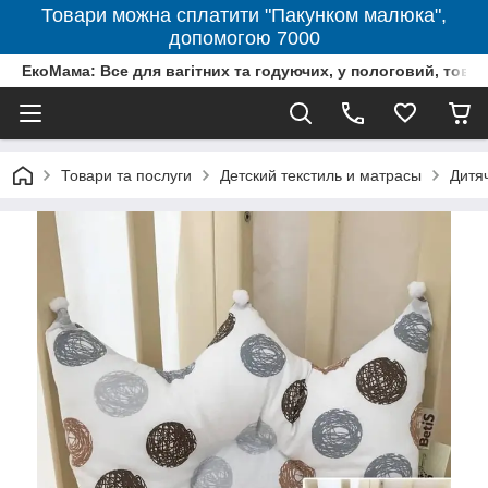
Товари можна сплатити "Пакунком малюка",
допомогою 7000
ЕкоМама: Все для вагітних та годуючих, у пологовий, тов
Товари та послуги
Детский текстиль и матрасы
Дитя