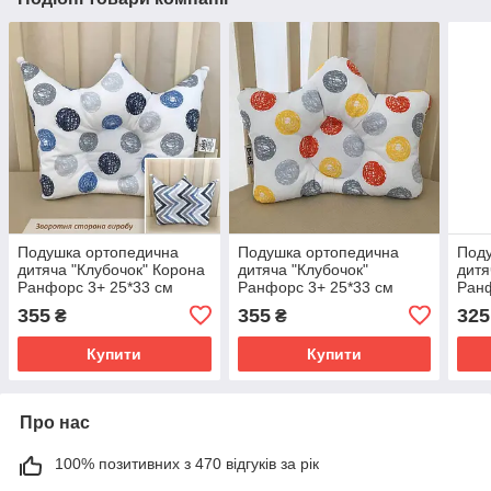
Подушка ортопедична
Подушка ортопедична
Под
дитяча "Клубочок" Корона
дитяча "Клубочок"
дитя
Ранфорс 3+ 25*33 см
Ранфорс 3+ 25*33 см
Ранф
Betis Білий з синім
Betis Білий з
Beti
355
355
325
₴
₴
помаранчевим
Купити
Купити
Про нас
100% позитивних з 470 відгуків за рік