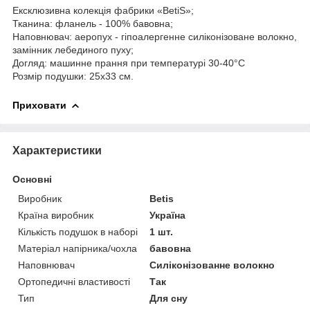
Ексклюзивна колекція фабрики «ВetiS»;
Тканина: фланель - 100% бавовна;
Наповнювач: аеропух - гіпоалергенне силіконізоване волокно,
замінник лебединого пуху;
Догляд: машинне прання при температурі 30-40°C
Розмір подушки: 25х33 см.
Приховати
Характеристики
Основні
Виробник
Betis
Країна виробник
Україна
Кількість подушок в наборі
1 шт.
Матеріал напірника/чохла
бавовна
Наповнювач
Силіконізованне волокно
Ортопедичні властивості
Так
Тип
Для сну