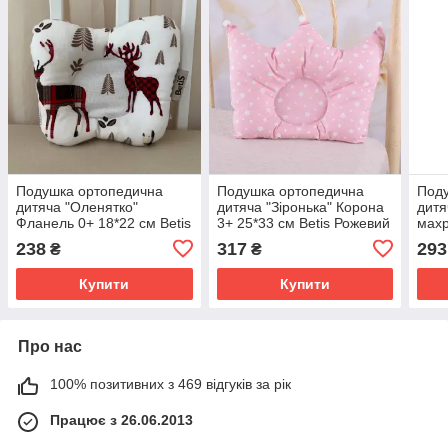
Подушка ортопедична
Подушка ортопедична
Под
дитяча "Оленятко"
дитяча "Зіронька" Корона
дитя
Фланель 0+ 18*22 см Betis
3+ 25*33 см Betis Рожевий
махр
Різні кольори
Мол
238
317
293
₴
₴
Купити
Купити
Про нас
100% позитивних з 469 відгуків за рік
Працює з 26.06.2013