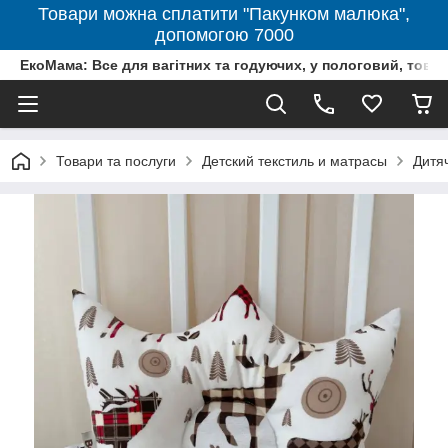
Товари можна сплатити "Пакунком малюка",
допомогою 7000
ЕкоМама: Все для вагітних та годуючих, у пологовий, тов
Товари та послуги
Детский текстиль и матрасы
Дитя