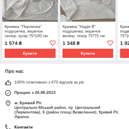
Крижма "Перлинка"
Крижма "Надія В"
Криж
подушечка, мішечок
подушечка, мішечок
подв
гипюр, кулір 75*100 см
велюр, гіпюр 75*75 см
75*1
Betis Молочний
Betis Молочний
1 574
1 348
1 9
₴
₴
Купити
Купити
Про нас
100% позитивних з 470 відгуків за рік
Працює з 26.06.2013
м. Кривий Ріг
Центрально-Міський район, пр. Центральний
(Лермонтова), 6 (район площі Визволення), Кривий Ріг,
Україна
Контакти