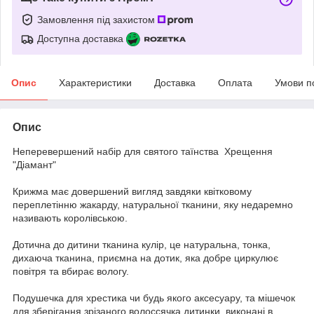
Замовлення під захистом
Доступна доставка
Опис
Характеристики
Доставка
Оплата
Умови п
Опис
Неперевершений набір для святого таїнства Хрещення
"Діамант"
Крижма має довершений вигляд завдяки квітковому
переплетінню жакарду, натуральної тканини, яку недаремно
називають королівською.
Дотична до дитини тканина кулір, це натуральна, тонка,
дихаюча тканина, приємна на дотик, яка добре циркулює
повітря та вбирає вологу.
Подушечка для хрестика чи будь якого аксесуару, та мішечок
для зберігання зрізаного волоссячка дитинки, виконані в