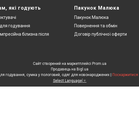
ам, які годують
Пакунок Малюка
ктувачі
Пакунок Малюка
 для годування
Повернення та обмін
мпресійна білизна після
Договір публічної оферти
Сайт створений на маркетплейсі
Prom.ua
Продавець на Bigl.ua
ЕкоМама: Одяг для вагітних, білизна для годування, сумка у пологовий, одяг для новонароджених |
Поскаржитися 
Select Language
▼