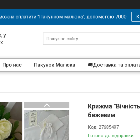
можна сплатити "Пакунком малюка", допомогою 7000
К
, у
их
Про нас
Пакунок Малюка
🚚Доставка та оплат
Крижма "Вічність
бежевим
Код:
27685497
Готово до відправки