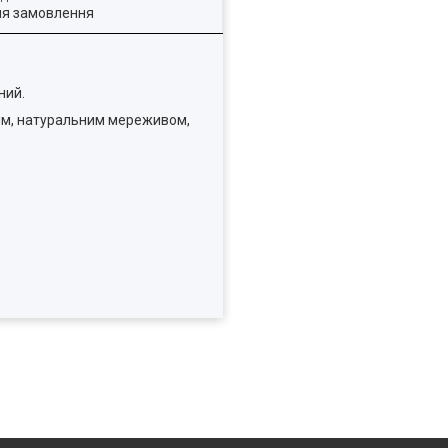
ля замовлення
ний.
ним, натуральним мереживом,