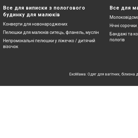
Все для виписки з пологового
Все для м
будинку для малюків
Молоковідсмо
Конверти для новонароджених
Нічні сорочки
Пелюшки для малюків ситець, фланель, муслін
Бандажі та ко
пологів
Непромокальні пелюшки у ліжечко / дитячий
візочок