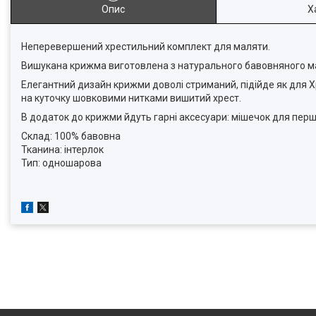
Опис
Х
Неперевершений хрестильний комплект для маляти.
Вишукана крижма виготовлена з натурального бавовняного мате
Елегантний дизайн крижми доволі стриманий, підійде як для 
на куточку шовковими нитками вишитий хрест.
В додаток до крижми йдуть гарні аксесуари: мішечок для першо
Склад: 100% бавовна
Тканина: інтерлок
Тип: одношарова