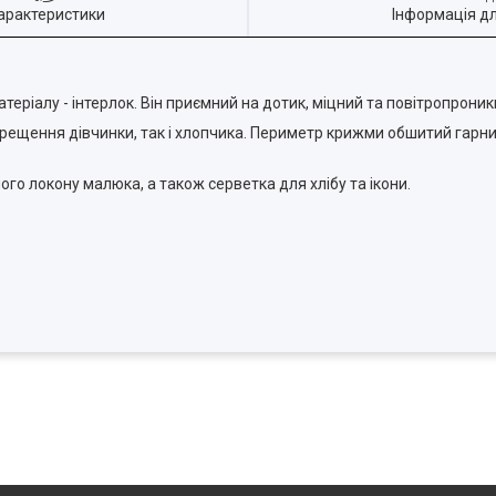
арактеристики
Інформація д
ріалу - інтерлок. Він приємний на дотик, міцний та повітропроник
Хрещення дівчинки, так і хлопчика. Периметр крижми обшитий гар
го локону малюка, а також серветка для хлібу та ікони.