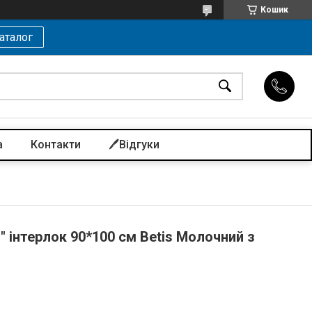
Кошик
аталог
а
Контакти
🖊️Відгуки
" інтерлок 90*100 см Betis Молочний з