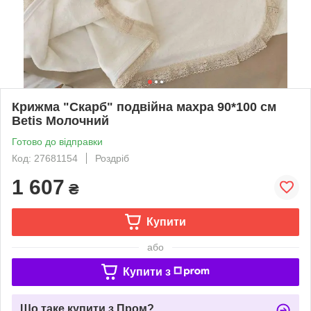
Крижма "Скарб" подвійна махра 90*100 см
Betis Молочний
Готово до відправки
Код: 27681154
Роздріб
1 607
₴
Купити
або
Купити з
Що таке купити з Пром?