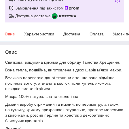
Замовлення під захистом
Доступна доставка
Опис
Характеристики
Доставка
Оплата
Умови п
Опис
Святкова, вишукана крижма для обряду Таїнства Хрещення.
Вона тепла, подвійна, виготовлена з двох шарів м'якої махри.
Великою перевагою даної тканини є те, що вона відмінно
поглинає вологу, а значить малюк після купелі, якомога
швидше зможе зігрітися.
Махра 100% натуральна та екологічна.
Дизайн виробу стриманий та ніжний, по периметру, а також
на куточку, крижму прикрашає натуральне, прозоре мереживо
з квіточками, розсип перлин та хрестик з декоративних
блискучих кристалів.
Догляд: