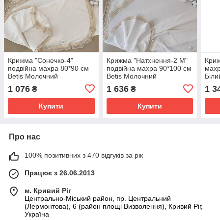
Крижма "Сонечко-4"
Крижма "Натхнення-2 М"
Криж
подвійна махра 80*90 см
подвійна махра 90*100 см
махр
Betis Молочний
Betis Молочний
Біли
1 076
1 636
1 3
₴
₴
Купити
Купити
Про нас
100% позитивних з 470 відгуків за рік
Працює з 26.06.2013
м. Кривий Ріг
Центрально-Міський район, пр. Центральний
(Лермонтова), 6 (район площі Визволення), Кривий Ріг,
Україна