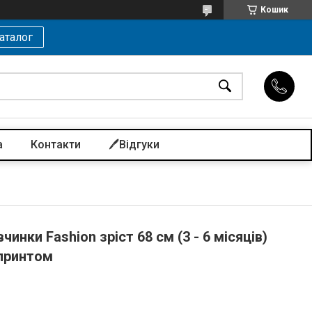
Кошик
аталог
а
Контакти
🖊️Відгуки
инки Fashion зріст 68 см (3 - 6 місяців)
 принтом