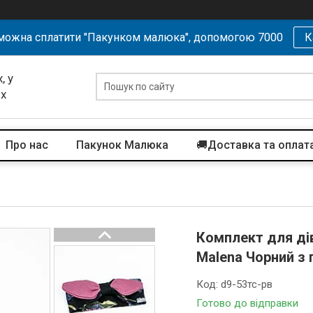
можна сплатити "Пакунком малюка", допомогою 7000
К
, у
их
Про нас
Пакунок Малюка
🚚Доставка та оплат
Комплект для дівч
Malena Чорний з
Код:
d9-53тс-рв
Готово до відправки