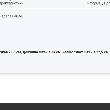
арактеристики
Інформація д
 вдале і миле.
рукав 21,5 см, довжина штанів 34 см, напівобхват штанів 22,5 см