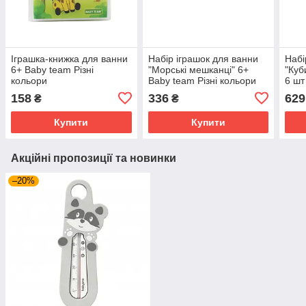
Іграшка-книжка для ванни
Набір іграшок для ванни
Набі
6+ Baby team Різні
"Морські мешканці" 6+
"Куб
кольори
Baby team Різні кольори
6 шт
коль
158
336
629
₴
₴
Купити
Купити
Акційні пропозиції та новинки
–20%