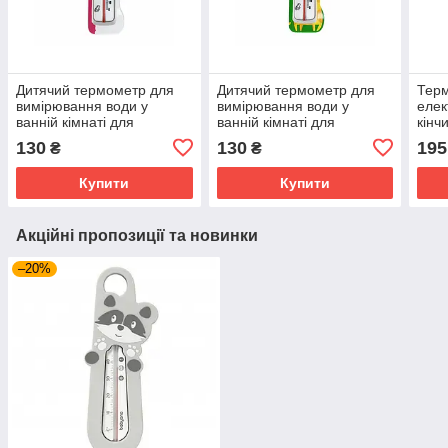
Дитячий термометр для
Дитячий термометр для
Тер
вимірювання води у
вимірювання води у
елек
ванній кімнаті для
ванній кімнаті для
кінч
новонароджених Жираф
новонароджених Жираф
ново
130
130
195
₴
₴
Mumlove рожевий
Mumlove зелений
поло
Купити
Купити
Акційні пропозиції та новинки
–20%