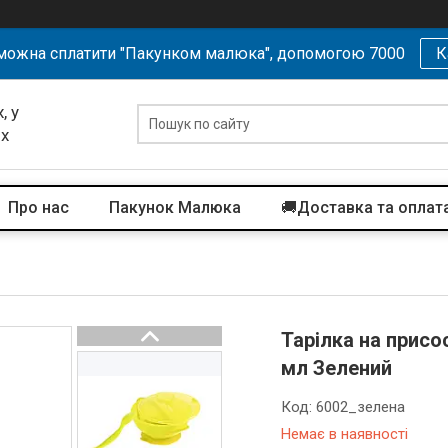
можна сплатити "Пакунком малюка", допомогою 7000
К
, у
их
Про нас
Пакунок Малюка
🚚Доставка та оплат
Тарілка на присо
мл Зелений
Код:
6002_зелена
Немає в наявності