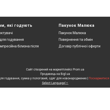
ам, які годують
Пакунок Малюка
ктувачі
Пакунок Малюка
 для годування
Повернення та обмін
мпресійна білизна після
Договір публічної оферти
Сайт створений на маркетплейсі
Prom.ua
Продавець на Bigl.ua
ЕкоМама: Одяг для вагітних, білизна для годування, сумка у пологовий, одяг для новонароджених |
Поскаржитися 
Select Language
▼