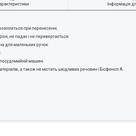
арактеристики
Інформація д
розіллється при перенесенні.
рхні, не падає і не перевертається.
чна для маленьких ручок.
у.
в посудомийній машині.
еріалів, а також не містить шкідливих речовин і Бісфенол А.