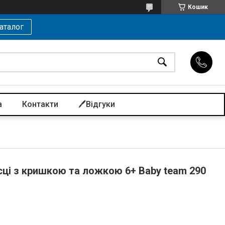
Кошик
аталог
а
Контакти
🖊️Відгуки
сці з кришкою та ложкою 6+ Baby team 290