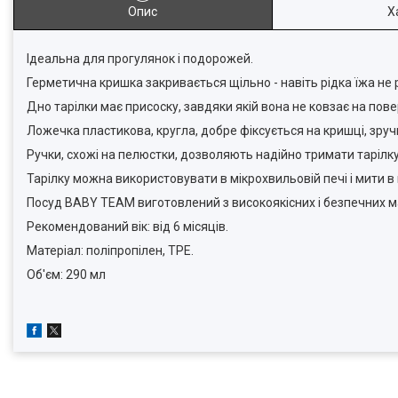
Опис
Х
Ідеальна для прогулянок і подорожей.
Герметична кришка закривається щільно - навіть рідка їжа не 
Дно тарілки має присоску, завдяки якій вона не ковзає на пове
Ложечка пластикова, кругла, добре фіксується на кришці, зру
Ручки, схожі на пелюстки, дозволяють надійно тримати тарілк
Тарілку можна використовувати в мікрохвильовій печі і мити 
Посуд BABY TEAM виготовлений з високоякісних і безпечних мат
Рекомендований вік: від 6 місяців.
Матеріал: поліпропілен, TPE.
Об'єм: 290 мл