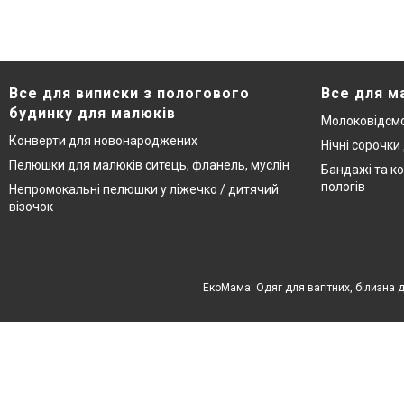
Все для виписки з пологового
Все для м
будинку для малюків
Молоковідсмо
Конверти для новонароджених
Нічні сорочки
Пелюшки для малюків ситець, фланель, муслін
Бандажі та ко
пологів
Непромокальні пелюшки у ліжечко / дитячий
візочок