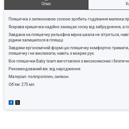
Опис
Х
Пляшечка з силіконовою соскою зробить годування малюка прос
Яскрава кришечка надійно захищає соску від забруднення, а 
Завдана на пляшечку рельєфна мірна шкала не зітреться, навіть
рідини залишилося в пляшці.
Завдяки ергономічній формі цю пляшечку комфортно тримати,
пляшечку і не вислизати, навіть з мокрих рук.
Все пляшечки Baby team виготовлені з високоякісних і безпечни
Рекомендований вік: від народження.
Матеріал: поліпропілен, силікон.
Об'єм: 275 мл.