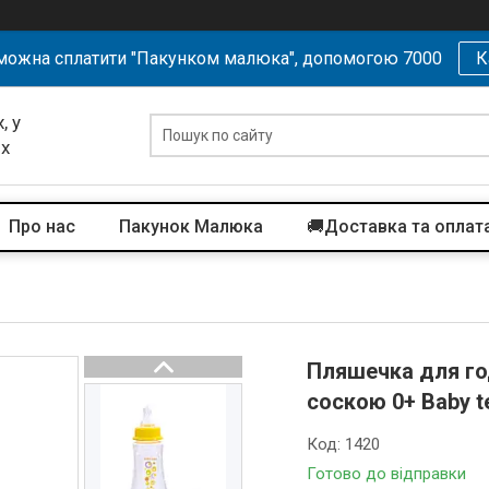
можна сплатити "Пакунком малюка", допомогою 7000
К
, у
их
Про нас
Пакунок Малюка
🚚Доставка та оплат
Пляшечка для го
соскою 0+ Baby 
Код:
1420
Готово до відправки