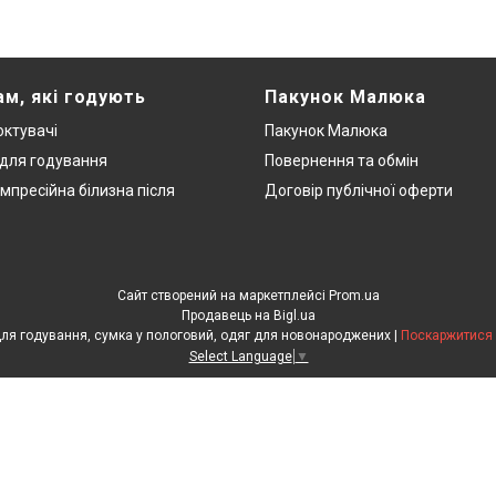
ам, які годують
Пакунок Малюка
ктувачі
Пакунок Малюка
 для годування
Повернення та обмін
мпресійна білизна після
Договір публічної оферти
Сайт створений на маркетплейсі
Prom.ua
Продавець на Bigl.ua
ЕкоМама: Одяг для вагітних, білизна для годування, сумка у пологовий, одяг для новонароджених |
Поскаржитися 
Select Language
▼