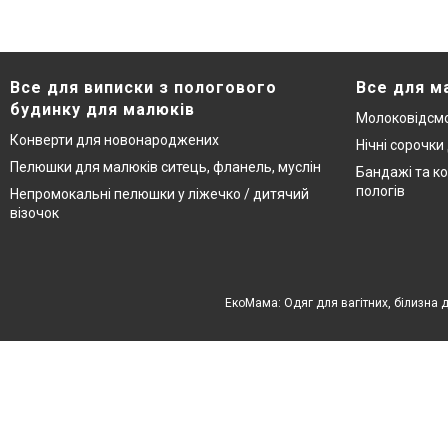
Все для виписки з пологового
Все для м
будинку для малюків
Молоковідсмо
Конверти для новонароджених
Нічні сорочки
Пелюшки для малюків ситець, фланель, муслін
Бандажі та ко
пологів
Непромокальні пелюшки у ліжечко / дитячий
візочок