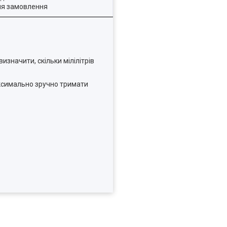
ля замовлення
изначити, скільки мілілітрів
аксимально зручно тримати