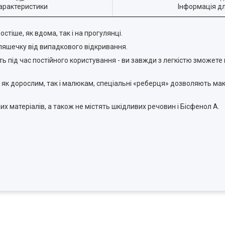
арактеристики
Інформація д
тіше, як вдома, так і на прогулянці.
пляшечку від випадкового відкривання.
 під час постійного користування - ви завжди з легкістю зможете в
 як дорослим, так і малюкам, спеціальні «реберця» дозволяють м
х матеріалів, а також не містять шкідливих речовин і Бісфенол А.