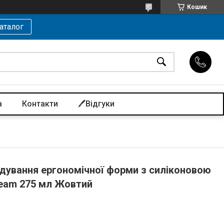
Кошик
аталог
а
Контакти
🖊️Відгуки
дування ергономічної форми з силіконовою
team 275 мл Жовтий