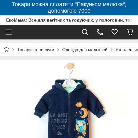
Товари можна сплатити "Пакунком малюка",
допомогою 7000
ЕкоМама: Все для вагітних та годуючих, у пологовий, тов
Товари та послуги
Одежда для малышей
Утеплені ч