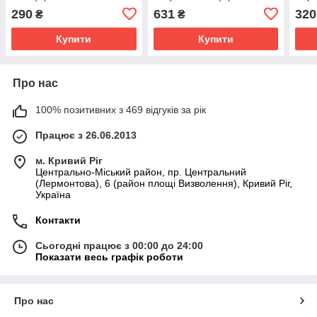
Темно-синій з принтом
міся
290
631
320
₴
₴
Жов
Купити
Купити
Про нас
100% позитивних з 469 відгуків за рік
Працює з 26.06.2013
м. Кривий Ріг
Центрально-Міський район, пр. Центральний
(Лермонтова), 6 (район площі Визволення), Кривий Ріг,
Україна
Контакти
Сьогодні працює з 00:00 до 24:00
Показати весь графік роботи
Про нас