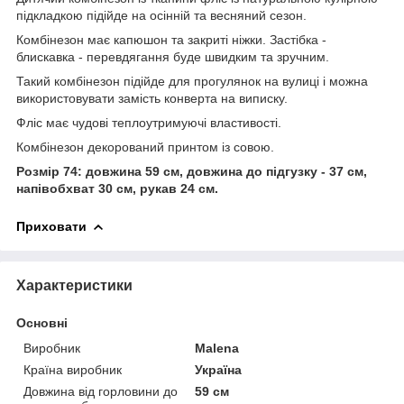
підкладкою підійде на осінній та весняний сезон.
Комбінезон має капюшон та закриті ніжки. Застібка -
блискавка - перевдягання буде швидким та зручним.
Такий комбінезон підійде для прогулянок на вулиці і можна
використовувати замість конверта на виписку.
Фліс має чудові теплоутримуючі властивості.
Комбінезон декорований принтом із совою.
Розмір 74: довжина 59 см, довжина до підгузку - 37 см,
напівобхват 30 см, рукав 24 см.
Приховати
Характеристики
Основні
Виробник
Malena
Країна виробник
Україна
Довжина від горловини до
59 см