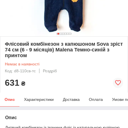
Флісовий комбінезон з капюшоном Sova зріст
74 см (6 - 9 місяців) Malena Темно-синій з
принтом
Немає в наявності
Код: d8-110св-тс
Роздріб
631
₴
Опис
Характеристики
Доставка
Оплата
Умови п
Опис
Дитячий комбінезон із тканини фліс із натуральною кулірною