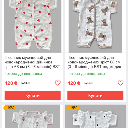
Пісочник мусліновий для
Пісочник мусліновий для
новонародженої дівчинки
новонароджених зріст 68 см
зріст 68 см (3 - 6 місяців) BST
(3 - 6 місяців) BST ведмедик
червоні сердечка
на білому
Готово до відправки
Готово до відправки
420
420
₴
₴
520 ₴
520 ₴
Купити
Купити
–19%
–19%