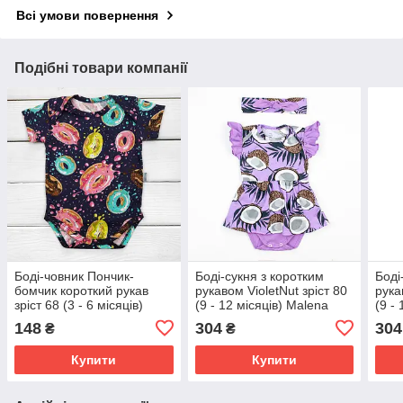
Всі умови повернення
Подібні товари компанії
Боді-човник Пончик-
Боді-сукня з коротким
Боді
бомчик короткий рукав
рукавом VioletNut зріст 80
рука
зріст 68 (3 - 6 місяців)
(9 - 12 місяців) Malena
(9 -
Malena Темно-синій з
Фіолетовий з принтом
Зеле
148
304
304
₴
₴
принтом
Купити
Купити