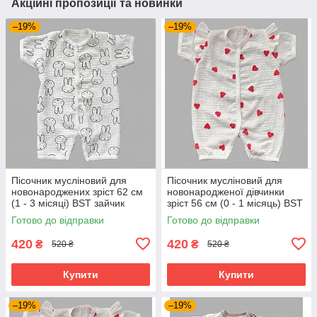
Акційні пропозиції та новинки
–19%
–19%
Пісочник мусліновий для
Пісочник мусліновий для
новонароджених зріст 62 см
новонародженої дівчинки
(1 - 3 місяці) BST зайчик
зріст 56 см (0 - 1 місяць) BST
червоні сердечка
Готово до відправки
Готово до відправки
420
420
₴
₴
520 ₴
520 ₴
Купити
Купити
–19%
–19%