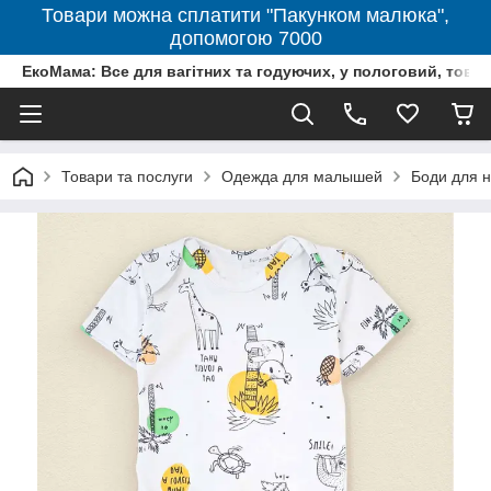
Товари можна сплатити "Пакунком малюка",
допомогою 7000
ЕкоМама: Все для вагітних та годуючих, у пологовий, тов
Товари та послуги
Одежда для малышей
Боди для 