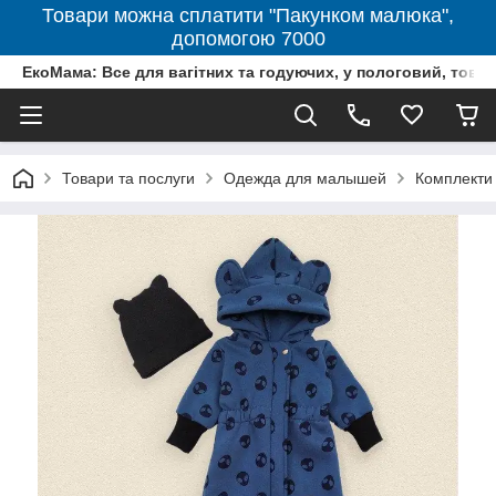
Товари можна сплатити "Пакунком малюка",
допомогою 7000
ЕкоМама: Все для вагітних та годуючих, у пологовий, тов
Товари та послуги
Одежда для малышей
Комплекти