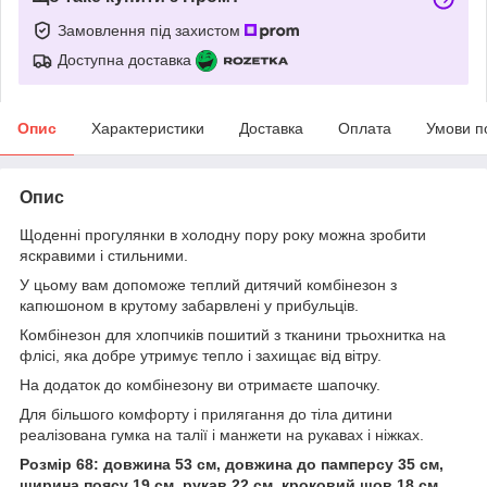
Замовлення під захистом
Доступна доставка
Опис
Характеристики
Доставка
Оплата
Умови п
Опис
Щоденні прогулянки в холодну пору року можна зробити
яскравими і стильними.
У цьому вам допоможе теплий дитячий комбінезон з
капюшоном в крутому забарвлені у прибульців.
Комбінезон для хлопчиків пошитий з тканини трьохнитка на
флісі, яка добре утримує тепло і захищає від вітру.
На додаток до комбінезону ви отримаєте шапочку.
Для більшого комфорту і прилягання до тіла дитини
реалізована гумка на талії і манжети на рукавах і ніжках.
Розмір 68: довжина 53 см, довжина до памперсу 35 см,
ширина поясу 19 см, рукав 22 см, кроковий шов 18 см.