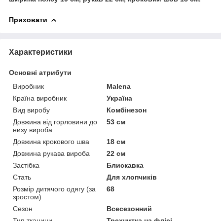
Приховати
Характеристики
Основні атрибути
Виробник
Malena
Країна виробник
Україна
Вид виробу
Комбінезон
Довжина від горловини до
53 см
низу вироба
Довжина крокового шва
18 см
Довжина рукава вироба
22 см
Застібка
Блискавка
Стать
Для хлопчиків
Розмір дитячого одягу (за
68
зростом)
Сезон
Всесезонний
Тип тканини
Трехнитка на флісі