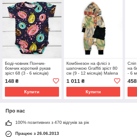
Боді-човник Пончик-
Комбінезон на флісі з
Сліп
бомчик короткий рукав
шапочкою Graffiti зріст 80
на б
зріст 68 (3 - 6 місяців)
см (9 - 12 місяців) Malena
- 6 
Malena Темно-синій з
Різнокольоровий
чер
148
1 011
458
₴
₴
принтом
Купити
Купити
Про нас
100% позитивних з 470 відгуків за рік
Працює з 26.06.2013