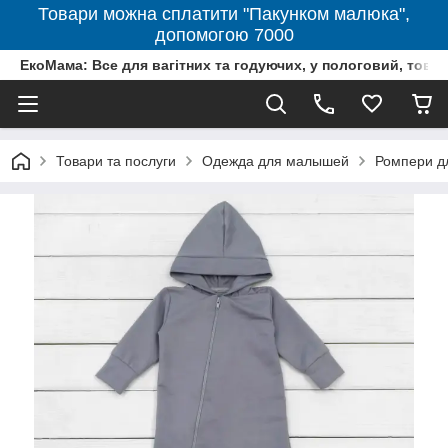
Товари можна сплатити "Пакунком малюка",
допомогою 7000
ЕкоМама: Все для вагітних та годуючих, у пологовий, тов
Товари та послуги
Одежда для малышей
Ромпери д