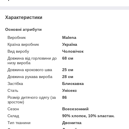
Характеристики
Основні атрибути
Виробник
Malena
Країна виробник
Україна
Вид виробу
Чоловічок
Довжина від горловини до
68 см
низу вироба
Довжина крокового шва
25 см
Довжина рукава вироба
28 см
Застібка
Блискавка
Стать
Унісекс
Розмір дитячого одягу (за
86
зростом)
Сезон
Всесезонний
Склад
90% хлопок, 10% эластан.
Тип тканини
Двонитка