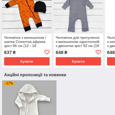
Чоловічок з капюшоном і
Чоловічок для прогулянок
Чоло
шапка Спекотна африка
з капюшоном однотонний
з к
зріст 86 см (12 - 18
з двонитки зріст 92 см (18
з дв
місяців) Malena
- 24 місяці) Malena Сірий
- 18
637
648
648
₴
₴
Жовтогарячий з чорним
Купити
Купити
Акційні пропозиції та новинки
–17%