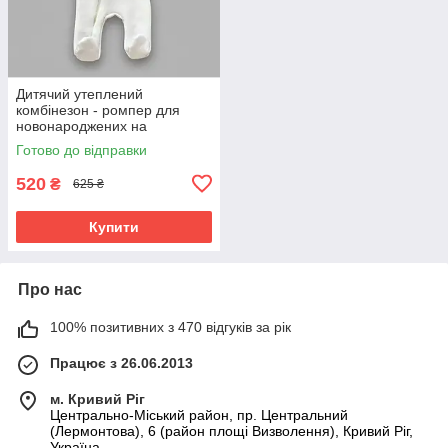
Дитячий утеплений
комбінезон - ромпер для
новонароджених на
блискавці зріст 56 - 62 см
Готово до відправки
BST Молочний
520
₴
625 ₴
Купити
Про нас
100% позитивних з 470 відгуків за рік
Працює з 26.06.2013
м. Кривий Ріг
Центрально-Міський район, пр. Центральний
(Лермонтова), 6 (район площі Визволення), Кривий Ріг,
Україна