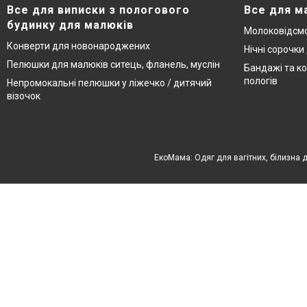
Все для виписки з пологового
Все для м
будинку для малюків
Молоковідсмо
Конверти для новонароджених
Нічні сорочки
Пелюшки для малюків ситець, фланель, муслін
Бандажі та ко
пологів
Непромокальні пелюшки у ліжечко / дитячий
візочок