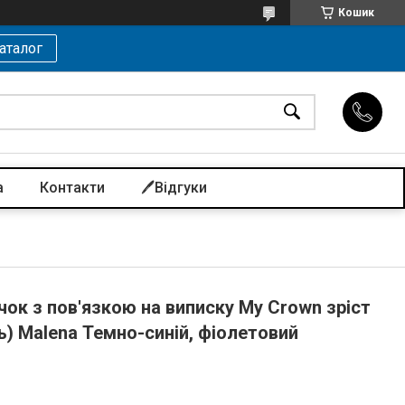
Кошик
аталог
а
Контакти
🖊️Відгуки
ок з пов'язкою на виписку My Crown зріст
ць) Malena Темно-синій, фіолетовий