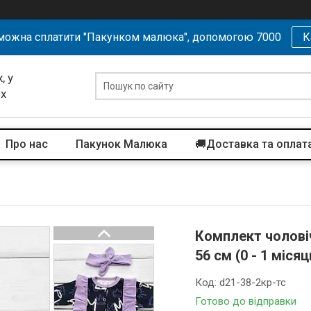
можна сплатити "Пакунком малюка", допомогою 7000
К
, у
их
Про нас
Пакунок Малюка
🚚Доставка та оплат
Комплект чоловіч
56 см (0 - 1 міся
Код:
d21-38-2кр-тс
Готово до відправки