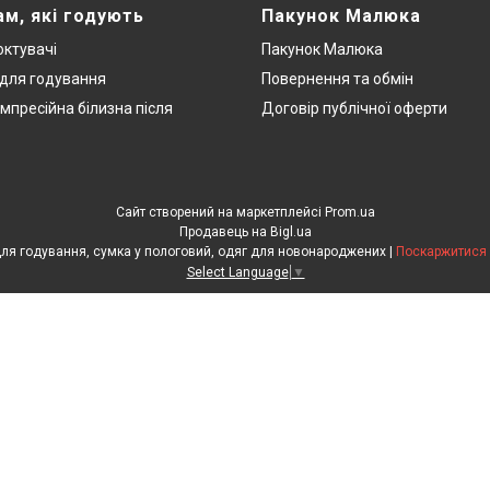
ам, які годують
Пакунок Малюка
ктувачі
Пакунок Малюка
 для годування
Повернення та обмін
мпресійна білизна після
Договір публічної оферти
Сайт створений на маркетплейсі
Prom.ua
Продавець на Bigl.ua
ЕкоМама: Одяг для вагітних, білизна для годування, сумка у пологовий, одяг для новонароджених |
Поскаржитися 
Select Language
▼