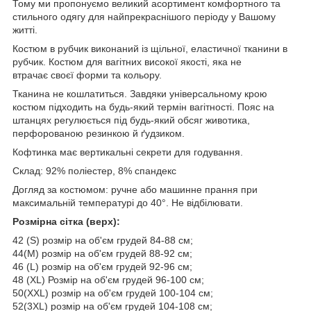
Тому ми пропонуємо великий асортимент комфортного та
стильного одягу для найпрекраснішого періоду у Вашому
житті.
Костюм в рубчик виконаний із щільної, еластичної тканини в
рубчик. Костюм для вагітних високої якості, яка не
втрачає своєї форми та кольору.
Тканина не кошлатиться. Завдяки універсальному крою
костюм підходить на будь-який термін вагітності. Пояс на
штанцях регулюється під будь-який обсяг животика,
перфорованою резинкою й ґудзиком.
Кофтинка має вертикальні секрети для годування.
Склад: 92% поліестер, 8% спандекс
Догляд за костюмом: ручне або машинне прання при
максимальній температурі до 40°. Не відбілювати.
Розмірна сітка (верх):
42 (S) розмір на об'єм грудей 84-88 см;
44(M) розмір на об'єм грудей 88-92 см;
46 (L) розмір на об'єм грудей 92-96 см;
48 (XL) Розмір на об'єм грудей 96-100 см;
50(XXL) розмір на об'єм грудей 100-104 см;
52(3XL) розмір на об'єм грудей 104-108 см;