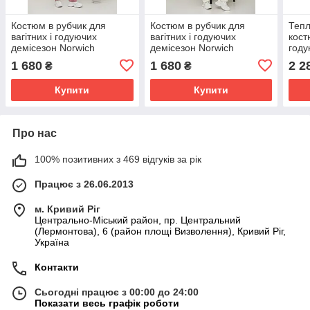
Костюм в рубчик для
Костюм в рубчик для
Тепл
вагітних і годуючих
вагітних і годуючих
кост
демісезон Norwich
демісезон Norwich
году
Lullababe розмір S
Lullababe розмір S
Vien
1 680
1 680
2 2
₴
₴
Рожевий
Молочний
Купити
Купити
Про нас
100% позитивних з 469 відгуків за рік
Працює з 26.06.2013
м. Кривий Ріг
Центрально-Міський район, пр. Центральний
(Лермонтова), 6 (район площі Визволення), Кривий Ріг,
Україна
Контакти
Сьогодні працює з 00:00 до 24:00
Показати весь графік роботи