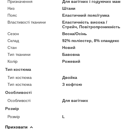
Призначення
Для вагітних і годуючих мам
Низ
Штани
Пояс
Еластичний пояс/гумка
Властивості тканини
Еластичність висока /
Стрейч, Повітропроникність
Сезон
Весна/Осінь
Склад
92% поліестер, 8% спандекс
Стан
Новий
Тип тканини
Бавовна
Колір
Рожевий
Тип костюма
Тип костюма
Двойка
Тип костюма
З кофтою
Особливості
Особливості
Для вагітних
Розмір
Розмір
L
Приховати