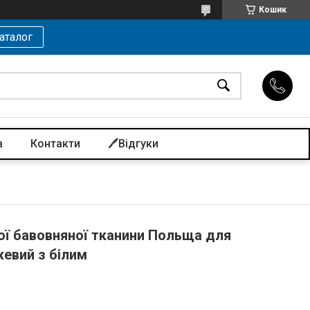
Кошик
аталог
а
Контакти
🖊️Відгуки
ої бавовняної тканини Польща для
евий з білим