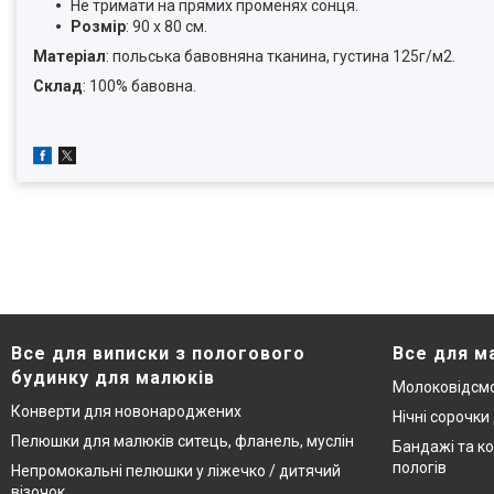
Не тримати на прямих променях сонця.
Розмір
: 90 х 80 см.
Матеріал
: польська бавовняна тканина, густина 125г/м2.
Склад
: 100% бавовна.
Все для виписки з пологового
Все для м
будинку для малюків
Молоковідсмо
Конверти для новонароджених
Нічні сорочки
Пелюшки для малюків ситець, фланель, муслін
Бандажі та ко
пологів
Непромокальні пелюшки у ліжечко / дитячий
візочок