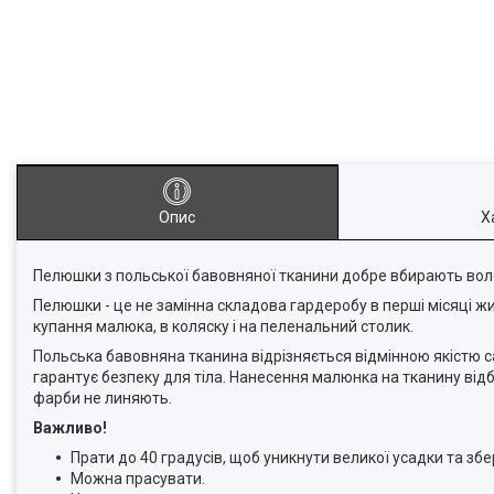
Опис
Х
Пелюшки з польської бавовняної тканини добре вбирають воло
Пелюшки - це не замінна складова гардеробу в перші місяці 
купання малюка, в коляску і на пеленальний столик.
Польська бавовняна тканина відрізняється відмінною якістю с
гарантує безпеку для тіла. Нанесення малюнка на тканину відб
фарби не линяють.
Важливо!
Прати до 40 градусів, щоб уникнути великої усадки та зб
Можна прасувати.