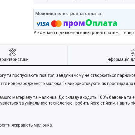
У компанії підключені електронні платежі. Тепе
арактеристики
Інформація д
гу та пропускають повітря, завдяки чому не створюється парников
життя новонародженого малюка. Їх використовують як простирадло 
амого матеріалу та малюнка. До складу входить 100% бавовна та е
увається за унікальною технологією і робить його стійким, навіть 
ерегти яскравість малюнка.