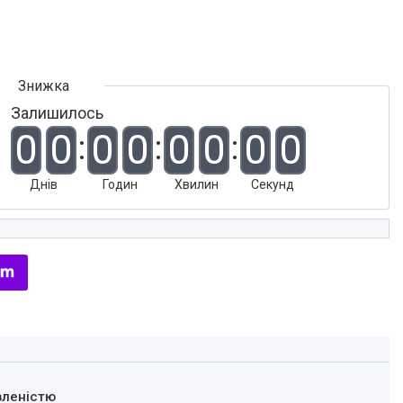
Залишилось
0
0
0
0
0
0
0
0
Днів
Годин
Хвилин
Секунд
вленістю