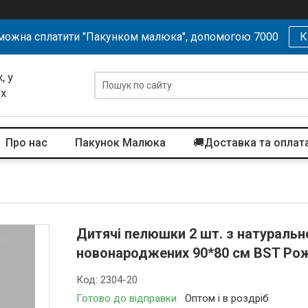
можна сплатити "Пакунком малюка", допомогою 7000
К
, у
их
Про нас
Пакунок Малюка
🚚Доставка та оплат
Дитячі пелюшки 2 шт. з натуральн
новонароджених 90*80 см BST Рож
Код:
2304-20
Готово до відправки
Оптом і в роздріб