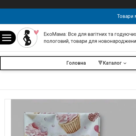
Товари 
ЕкоМама: Все для вагітних та годуючих
пологовий, товари для новонароджен
Головна
🔻Каталог