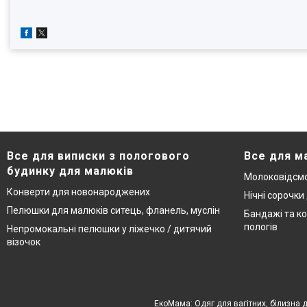
Все для виписки з пологового
Все для м
будинку для малюків
Молоковідсмо
Конверти для новонароджених
Нічні сорочки
Пелюшки для малюків ситець, фланель, муслін
Бандажі та ко
пологів
Непромокальні пелюшки у ліжечко / дитячий
візочок