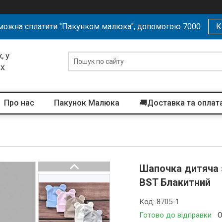
можна сплатити "Пакунком малюка", допомогою 7000
К
, у
их
Про нас
Пакунок Малюка
🚚Доставка та оплат
Шапочка дитяча з
BST Блакитний
Код:
8705-1
Готово до відправки
О