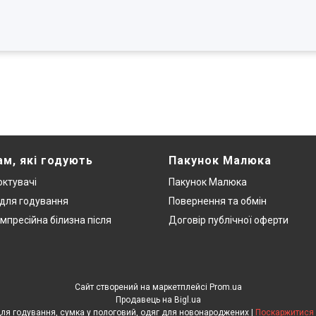
ам, які годують
Пакунок Малюка
ктувачі
Пакунок Малюка
 для годування
Повернення та обмін
мпресійна білизна після
Договір публічної оферти
Сайт створений на маркетплейсі
Prom.ua
Продавець на Bigl.ua
ЕкоМама: Одяг для вагітних, білизна для годування, сумка у пологовий, одяг для новонароджених |
Поскаржитися 