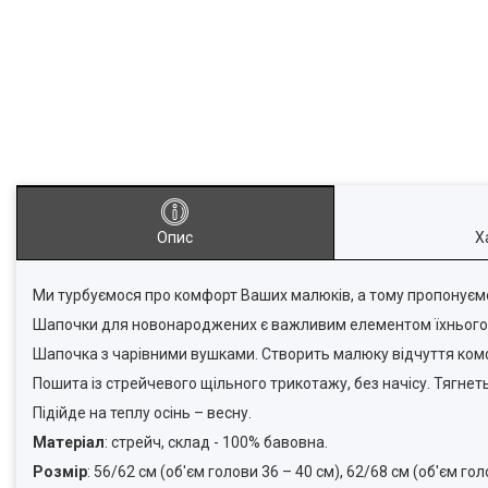
Опис
Х
Ми турбуємося про комфорт Ваших малюків, а тому пропонуємо
Шапочки для новонароджених є важливим елементом їхнього га
Шапочка з чарівними вушками. Створить малюку відчуття комфо
Пошита із стрейчевого щільного трикотажу, без начісу. Тягнеть
Підійде на теплу осінь – весну.
Матеріал
: стрейч, склад - 100% бавовна.
Розмір
: 56/62 см (об'єм голови 36 – 40 см), 62/68 см (об'єм гол