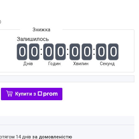
Залишилось
0
0
0
0
0
0
0
0
Днів
Годин
Хвилин
Секунд
Купити з
ротягом 14 днів
за домовленістю