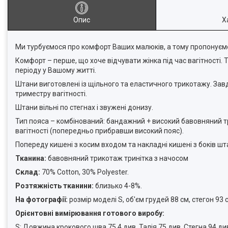
Опис
Х
Ми турбуємося про комфорт Ваших малюків, а тому пропонуємо
Комфорт – перше, що хоче відчувати жінка під час вагітності
періоду у Вашому житті.
Штани виготовлені із щільного та еластичного трикотажу. За
триместру вагітності.
Штани вільні по стегнах і звужені донизу.
Тип пояса – комбінований: бандажний + високий бавовняний т
вагітності (попередньо прибравши високий пояс).
Попереду кишені з косим входом та накладні кишені з боків шта
Тканина:
бавовняний трикотаж тринітка з начосом
Склад:
70% Cotton, 30% Polyester.
Розтяжність тканини:
близько 4-8%.
На фотографії:
розмір моделі S, об'єм грудей 88 см, стегон 93 с
Орієнтовні вимірювання готового виробу:
S: Довжина крокового шва 75,4 див, Талія 75 див, Стегна 94 ди