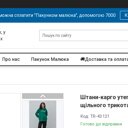
можна сплатити "Пакунком малюка", допомогою 7000
К
, у
их
Про нас
Пакунок Малюка
🚚Доставка та оплат
Штани-карго утеп
щільного трикот
Код:
TR-43.121
Готово до відправки