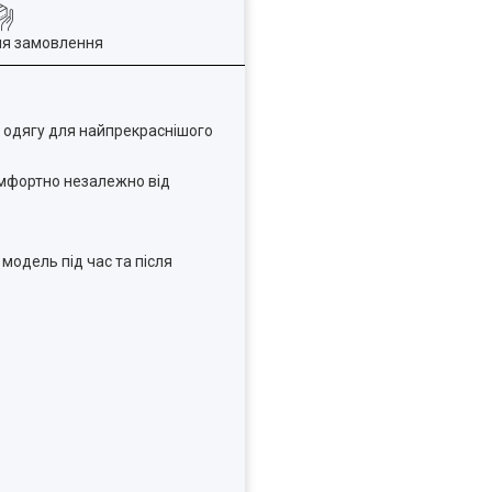
ля замовлення
о одягу для найпрекраснішого
омфортно незалежно від
одель під час та після