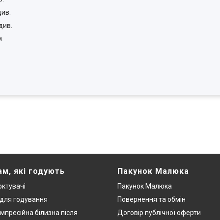
див.
див.
м.
ам, які годують
Пакунок Малюка
ктувачі
Пакунок Малюка
 для годування
Повернення та обмін
мпресійна білизна після
Договір публічної оферти