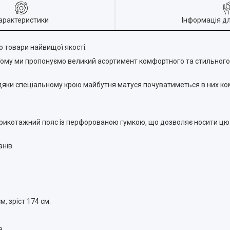
арактеристики
Інформація д
 товари найвищої якості.
. Тому ми пропонуємо великий асортимент комфортного та стильног
вдяки спеціальному крою майбутня матуся почуватиметься в них к
рикотажний пояс із перфорованою гумкою, що дозволяє носити цю м
нів.
м, зріст 174 см.
в.