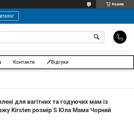
Кошик
аталог
а
Контакти
🖊️Відгуки
лені для вагітних та годуючих мам із
ажу Kirsten розмір S Юла Мама Чорний