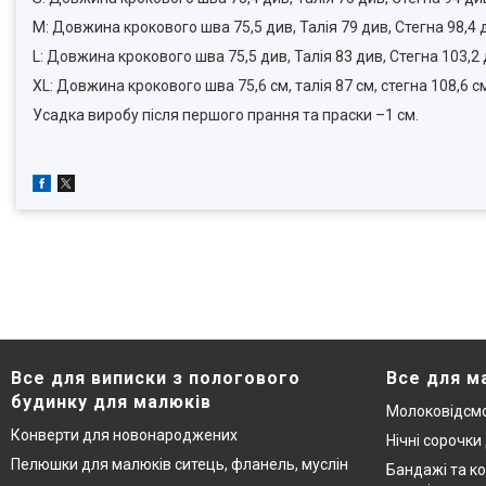
M: Довжина крокового шва 75,5 див, Талія 79 див, Стегна 98,4 
L: Довжина крокового шва 75,5 див, Талія 83 див, Стегна 103,2 
XL: Довжина крокового шва 75,6 см, талія 87 см, стегна 108,6 с
Усадка виробу після першого прання та праски –1 см.
Все для виписки з пологового
Все для м
будинку для малюків
Молоковідсмо
Конверти для новонароджених
Нічні сорочки
Пелюшки для малюків ситець, фланель, муслін
Бандажі та ко