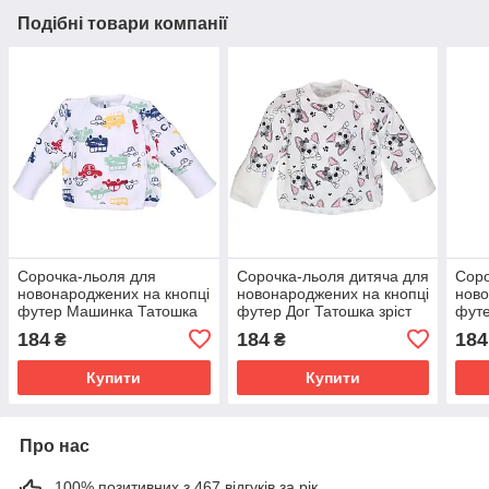
Подібні товари компанії
Сорочка-льоля для
Сорочка-льоля дитяча для
Соро
новонароджених на кнопці
новонароджених на кнопці
ново
футер Машинка Татошка
футер Дог Татошка зріст
футе
зріст 50 см (з народження)
50 см (з народження)
50 с
184
184
184
₴
₴
Білий+Синій1
Білий+Рожевий
Біл
Купити
Купити
Про нас
100% позитивних з 467 відгуків за рік