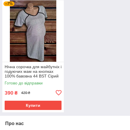
–7%
Нічна сорочка для майбутніх і
годуючих мам на кнопках
100% бавовна 44 BST Сірий
3305-3
Готово до відправки
390
₴
420 ₴
Купити
Про нас