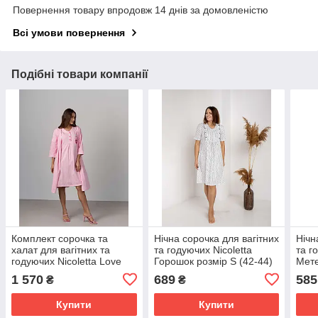
Повернення товару впродовж 14 днів за домовленістю
Всі умови повернення
Подібні товари компанії
Комплект сорочка та
Нічна сорочка для вагітних
Нічн
халат для вагітних та
та годуючих Nicoletta
та г
годуючих Nicoletta Love
Горошок розмір S (42-44)
Мете
розмір S (42-44) Рожевий
Білий+Чорний
Блак
1 570
689
585
₴
₴
Купити
Купити