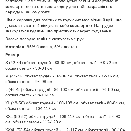
вагітності. Саме тому ми пропонуємо великий асортимент
комфортного та стильного одягу для найпрекраснішого
періоду у Вашому житті.
Нічна сорочка для вагітних та годуючих має вільний крій, що
дозволить вагітній відчувати себе комфортно. На грудях
знаходяться ґудзики, що приховують секрет годування.
Висока посадка талії не сковуватиме рух.
Матеріал:
95% бавовна, 5% еластан
Розмір:
S (42-44) обхват грудей - 88-92 см, обхват талії - 68-72 см,
обхват стегон - 90-94 см
M (44-46) обхват грудей - 92-96 см, обхват талії - 72-76 см,
обхват стегон - 94-98 см
L (46-48) обхват грудей - 96-100 см, обхват талії - 76-80 см,
обхват стегон - 98-104 см
XL (48-50) обхват грудей - 100-108 см, обхват талії - 80-84 см,
обхват стегон - 104-112 см
XXL (50-52) обхват грудей - 108-112 см, обхват талії - 84-90
см, обхват стегон - 112-120 с
XXXL (52-54) обхват грудей - 112-117 см, обхват талії - 90-104