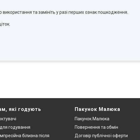
о використання та замініть у разі перших ознак пошкодження.
іток.
ам, які годують
Пакунок Малюка
ктувачі
Пакунок Малюка
 для годування
Повернення та обмін
мпресійна білизна після
Договір публічної оферти