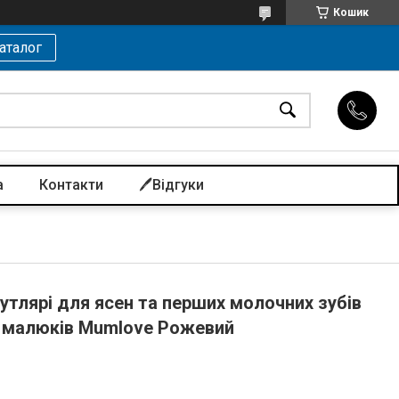
Кошик
аталог
а
Контакти
🖊️Відгуки
утлярі для ясен та перших молочних зубів
 малюків Mumlove Рожевий