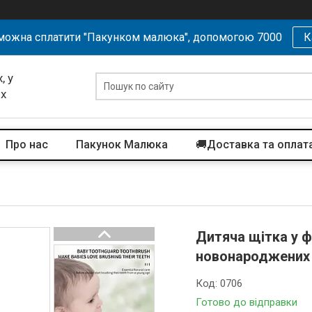
можна сплатити "Пакунком малюка", допомогою 7000
К
, у
их
Про нас
Пакунок Малюка
🚚Доставка та оплат
Дитяча щітка у ф
новонароджених
Код:
0706
Готово до відправки