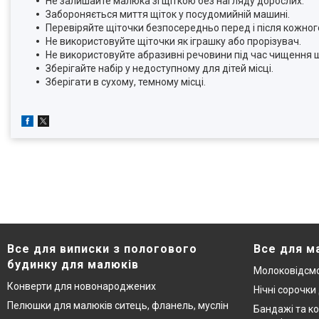
Не залишайте малюка зі щіткою без нагляду дорослих.
Забороняється миття щіток у посудомийній машині.
Перевіряйте щіточки безпосередньо перед і після кожног
Не використовуйте щіточки як іграшку або прорізувач.
Не використовуйте абразивні речовини під час чищення щ
Зберігайте набір у недоступному для дітей місці.
Зберігати в сухому, темному місці.
Все для виписки з пологового
Все для м
будинку для малюків
Молоковідсмо
Конверти для новонароджених
Нічні сорочки
Пелюшки для малюків ситець, фланель, муслін
Бандажі та ко