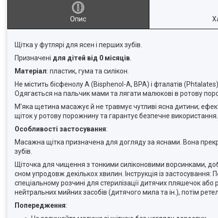
Опис
Х
Щітка у футлярі для ясен і перших зубів.
Призначені
для дітей від 0 місяців
.
Матеріал
: пластик, гума та силікон.
Не містить бісфенолу А (Bisphenol-A, BPA) і фталатів (Phtalat
Одягається на пальчик мами та лягати малюкові в ротову пор
М'яка щетина масажує й не травмує чутливі ясна дитини; ефек
щіток у ротову порожнину та гарантує безпечне використання.
Особливості застосування
:
Масажна щітка призначена для догляду за яснами. Вона прекр
зубів.
Щіточка для чищення з тонкими силіконовими ворсинками, добр
сном упродовж декількох хвилин. Інструкція із застосування:
спеціальному розчині для стерилізації дитячих пляшечок або р
нейтральних мийних засобів (дитячого мила та ін.), потім рет
Попередження
: