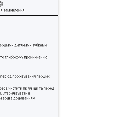
ля замовлення
а першими дитячими зубками.
адто глибокому проникненню
 період прорізування перших
еба чистити після їди та перед
. Стерилізувати в
ій воді з додаванням