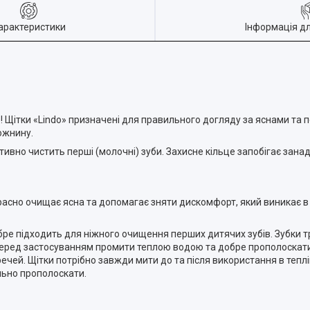
арактеристики
Інформація д
es)! Щітки «Lindo» призначені для правильного догляду за яснами т
ожнину.
тивно чистить перші (молочні) зуби. Захисне кільце запобігає зан
асно очищає ясна та допомагає зняти дискомфорт, який виникає в
е підходить для ніжного очищення перших дитячих зубів. Зубки тр
 Перед застосуванням промити теплою водою та добре прополоскати
ечей. Щітки потрібно завжди мити до та після використання в тепл
ельно прополоскати.