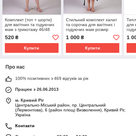
Комплект (топ + шорти)
Стильний комплект халат
Тепл
для вагітних та годуючих
та сорочка для вагітних і
для 
мам з трикотажу 46/48
годуючих мам розмір
году
(M/L) Tiana Бордовий
46/48 (M/L) Застібка Tiana
(M/L
520
1 000
1 0
₴
₴
Чорний
Рож
Купити
Купити
Про нас
100% позитивних з 469 відгуків за рік
Працює з 26.06.2013
м. Кривий Ріг
Центрально-Міський район, пр. Центральний
(Лермонтова), 6 (район площі Визволення), Кривий Ріг,
Україна
Контакти