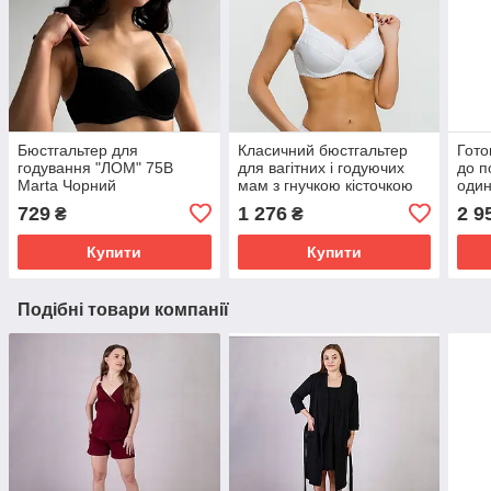
Бюстгальтер для
Класичний бюстгальтер
Гото
годування "ЛОМ" 75В
для вагітних і годуючих
до п
Marta Чорний
мам з гнучкою кісточкою
один
75B Мамин Дім Білий 844
пода
729
1 276
2 9
₴
₴
ЕкоМ
Купити
Купити
Подібні товари компанії