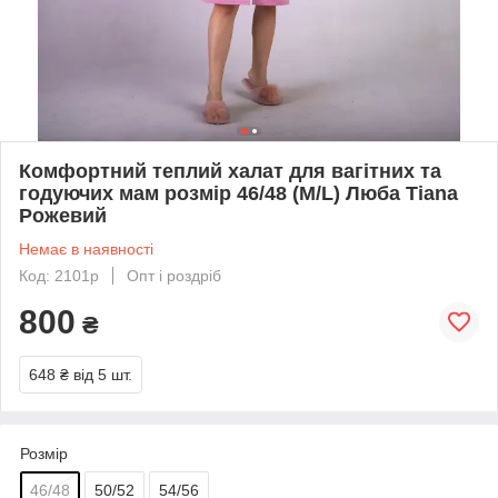
Комфортний теплий халат для вагітних та
годуючих мам розмір 46/48 (M/L) Люба Tiana
Рожевий
Немає в наявності
Код: 2101р
Опт і роздріб
800
₴
648 ₴
від 5 шт.
Розмір
46/48
50/52
54/56