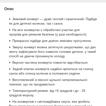
Опис
Зимовий конверт — дуже теплий і практичний. Підійде
як для дитячої коляски, так і санок.
На всіх конвертах є обработані участки для
прорізів для ременів безпеки (у разі необхідності).
Прекрасно підійде для довгих зимових прогулянок.
Зверху конверт можна затягнути шнурочками, що дає
змогу зафіксувати його навколо головки дитини, у такий
спосіб не даючи проникнути холоду.
Верхня частина конверта повністю відстібається.
Задній клапан конверта надійно кріпиться на спинці
санок або спинці коляски в положенні сидячи.
Виготовлений із якісної щільної непромокальної
тканини, що не продувається.
Температурний режим: від +5 градусів і до - 25
градусів морозу.
На конвертові є світловідбивна смуга, яка зробить
Вашу прогулянку з малюком безпечною у темний час