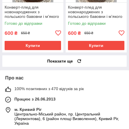
Конверт-плед для
Конверт-плед для
новонароджених з
новонароджених з
польського бавовни і м'якого
польського бавовни і м'якого
плюша (без утеплювача) BST
плюша (без утеплювача) BST
Готово до відправки
Готово до відправки
зайчики
жовті троянди
600
600
₴
₴
650 ₴
650 ₴
Купити
Купити
Показати ще
Про нас
100% позитивних з 470 відгуків за рік
Працює з 26.06.2013
м. Кривий Ріг
Центрально-Міський район, пр. Центральний
(Лермонтова), 6 (район площі Визволення), Кривий Ріг,
Україна