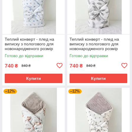
Теплий конверт - плед на
Теплий конверт - плед на
виписку з пологового для
виписку з пологового для
новонародженого розмір
новонародженого розмір
90х80 см BST сердечки
90х80 см BST пір'я
Готово до відправки
Готово до відправки
740
740
₴
₴
840 ₴
840 ₴
Купити
Купити
–12%
–12%