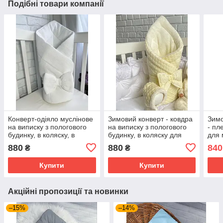
Подібні товари компанії
Конверт-одіяло муслінове
Зимовий конверт - ковдра
Зимо
на виписку з пологового
на виписку з пологового
- пл
будинку, в коляску, в
будинку, в коляску для
для 
ліжечко для
новонароджених 85 х 85
100х
880
880
840
₴
₴
новонароджених 90х90 см
см Зефірка Lari Кремовий
при
Lari Білий
Купити
Купити
Акційні пропозиції та новинки
–15%
–14%