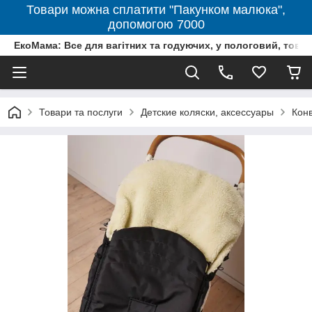
Товари можна сплатити "Пакунком малюка",
допомогою 7000
ЕкоМама: Все для вагітних та годуючих, у пологовий, тов
Товари та послуги
Детские коляски, аксессуары
Конв