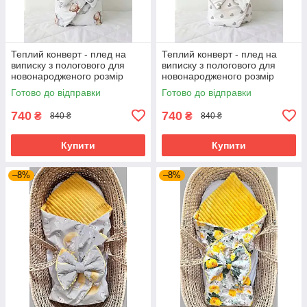
Теплий конверт - плед на
Теплий конверт - плед на
виписку з пологового для
виписку з пологового для
новонародженого розмір
новонародженого розмір
90х80 см BST ведмедики
90х80 см BST сірі серденька
Готово до відправки
Готово до відправки
740
740
₴
₴
840 ₴
840 ₴
Купити
Купити
–8%
–8%