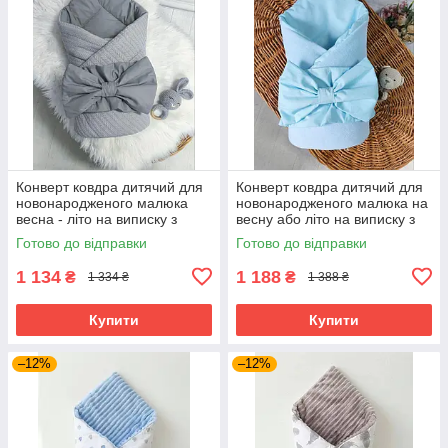
Конверт ковдра дитячий для
Конверт ковдра дитячий для
новонародженого малюка
новонародженого малюка на
весна - літо на виписку з
весну або літо на виписку з
пологового будинку та
пологового будинку та
Готово до відправки
Готово до відправки
прогулянок 80х80 см зі
прогулянок 80х80 см зі
з'ємним
1 134
1 188
₴
₴
1 334 ₴
1 388 ₴
Купити
Купити
–12%
–12%