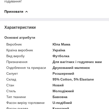
годування!
Приховати
Характеристики
Основні атрибути
Виробник
Юла Мама
Країна виробник
Україна
Вид виробу
Футболка
Призначення
Для вагітних і годуючих мам
Оздоблення та прикраси
Друкований малюнок
Силует
Розширений
Склад
95% Cotton, 5% Elastane
Стан
Новий
Стиль
Молодіжний
Тип тканини
Бавовна
Фасон вирізу горловини
U-подібний
Фасон рукава
Короткий