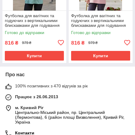
Футболка для вагітних та
Футболка для вагітних та
годуючих з вертикальними
годуючих з вертикальними
блискавками для годування
блискавками для годування
Ankara S-M Lullababe
Ankara S-M Lullababe
Готово до відправки
Готово до відправки
оливковий
рожевий
816
816
₴
₴
979 ₴
979 ₴
Купити
Купити
Про нас
100% позитивних з 470 відгуків за рік
Працює з 26.06.2013
м. Кривий Ріг
Центрально-Міський район, пр. Центральний
(Лермонтова), 6 (район площі Визволення), Кривий Ріг,
Україна
Контакти