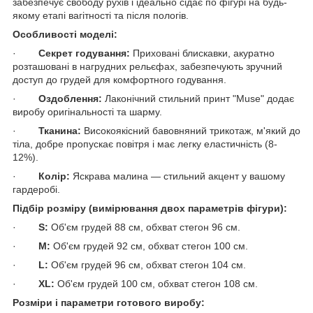
забезпечує свободу рухів і ідеально сідає по фігурі на будь-
якому етапі вагітності та після пологів.
Особливості моделі:
·
Секрет годування:
Приховані блискавки, акуратно
розташовані в нагрудних рельєфах, забезпечують зручний
доступ до грудей для комфортного годування.
·
Оздоблення:
Лаконічний стильний принт "Muse" додає
виробу оригінальності та шарму.
·
Тканина:
Високоякісний бавовняний трикотаж, м'який до
тіла, добре пропускає повітря і має легку еластичність (8-
12%).
·
Колір:
Яскрава малина — стильний акцент у вашому
гардеробі.
Підбір розміру (вимірювання двох параметрів фігури):
·
S:
Об'єм грудей 88 см, обхват стегон 96 см.
·
M:
Об'єм грудей 92 см, обхват стегон 100 см.
·
L:
Об'єм грудей 96 см, обхват стегон 104 см.
·
XL:
Об'єм грудей 100 см, обхват стегон 108 см.
Розміри і параметри готового виробу: