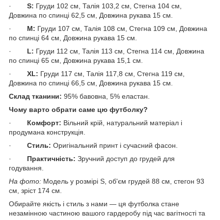
·
S:
Груди 102 см, Талія 103,2 см, Стегна 104 см,
Довжина по спинці 62,5 см, Довжина рукава 15 см.
·
M:
Груди 107 см, Талія 108 см, Стегна 109 см, Довжина
по спинці 64 см, Довжина рукава 15 см.
·
L:
Груди 112 см, Талія 113 см, Стегна 114 см, Довжина
по спинці 65 см, Довжина рукава 15,1 см.
·
XL:
Груди 117 см, Талія 117,8 см, Стегна 119 см,
Довжина по спинці 66,5 см, Довжина рукава 15 см.
Склад тканини:
95% бавовна, 5% еластан.
Чому варто обрати саме цю футболку?
·
Комфорт:
Вільний крій, натуральний матеріал і
продумана конструкція.
·
Стиль:
Оригінальний принт і сучасний фасон.
·
Практичність:
Зручний доступ до грудей для
годування.
На фото:
Модель у розмірі S, об'єм грудей 88 см, стегон 93
см, зріст 174 см.
Обирайте якість і стиль з нами — ця футболка стане
незамінною частиною вашого гардеробу під час вагітності та