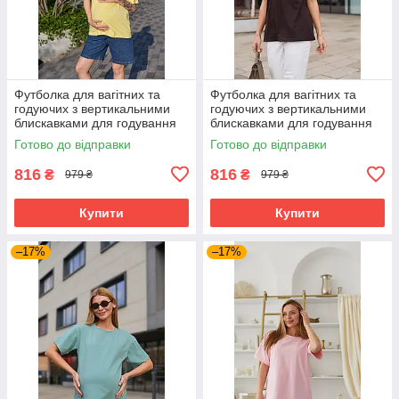
Футболка для вагітних та
Футболка для вагітних та
годуючих з вертикальними
годуючих з вертикальними
блискавками для годування
блискавками для годування
Ankara S-M Lullababe жовтий
Ankara S-M Lullababe
Готово до відправки
Готово до відправки
шоколадний
816
816
₴
₴
979 ₴
979 ₴
Купити
Купити
–17%
–17%