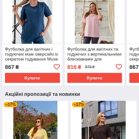
Футболка для вагітних і
Футболка для вагітних та
Футб
годуючих мам оверсайз із
годуючих з вертикальними
году
секретом годування Muse
блискавками для
секр
S Юла Мама синій
годування Ankara S-M
S Юл
867
816
867
₴
₴
979 ₴
Lullababe рожевий
33.0
Купити
Купити
Акційні пропозиції та новинки
–17%
–17%