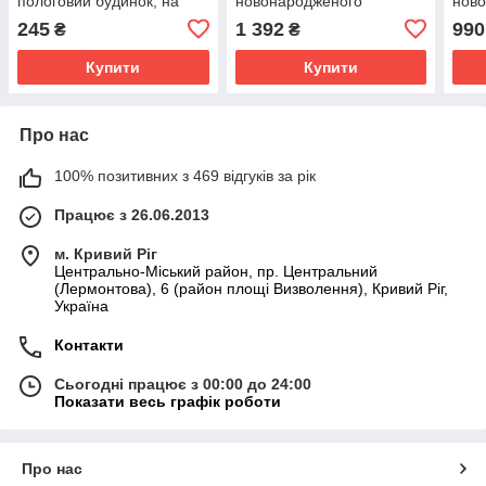
пологовий будинок, на
новонародженого
ново
виписку зріст 56 см (0 - 1
демісезон Ведмедик
(4 п
245
1 392
990
₴
₴
місяць) Намистинка Lari
Топтижка розмір 56 см
зріс
Кремовий
Lari Ментоловий
Купити
Купити
Про нас
100% позитивних з 469 відгуків за рік
Працює з 26.06.2013
м. Кривий Ріг
Центрально-Міський район, пр. Центральний
(Лермонтова), 6 (район площі Визволення), Кривий Ріг,
Україна
Контакти
Сьогодні працює з 00:00 до 24:00
Показати весь графік роботи
Про нас