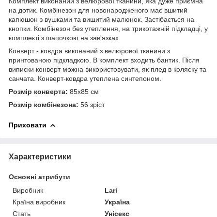
Комплект виконаний з велюрової тканини, яка дуже приємна
на дотик. Комбінезон для новонародженого має вшитий
капюшон з вушками та вишитий малюнок. Застібається на
кнопки. Комбінезон без утеплення, на трикотажній підкладці, у
комплекті з шапочкою на зав'язках.
Конверт - ковдра виконаний з велюрової тканини з
принтованою підкладкою. В комплект входить бантик. Після
виписки конверт можна використовувати, як плед в коляску та
санчата. Конверт-ковдра утеплена синтепоном.
Розмір конверта:
85х85 см
Розмір комбінезона:
56 зріст
Приховати
Характеристики
Основні атрибути
Виробник
Larі
Країна виробник
Україна
Стать
Унісекс