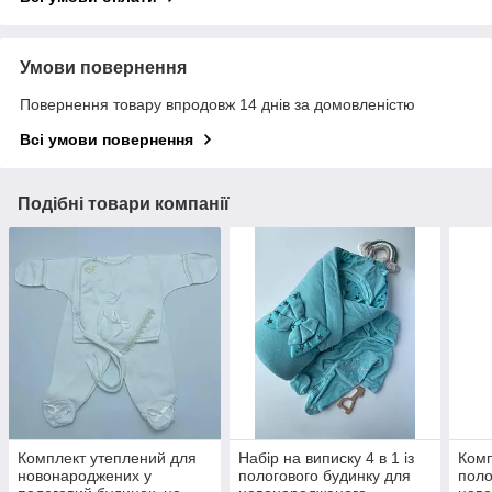
Умови повернення
Повернення товару впродовж 14 днів за домовленістю
Всі умови повернення
Подібні товари компанії
Комплект утеплений для
Набір на виписку 4 в 1 із
Комп
новонароджених у
пологового будинку для
поло