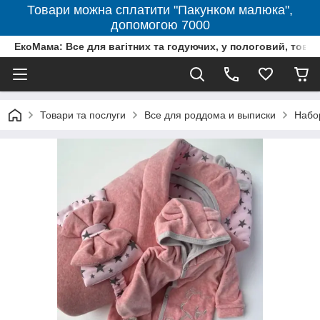
Товари можна сплатити "Пакунком малюка",
допомогою 7000
ЕкоМама: Все для вагітних та годуючих, у пологовий, тов
Товари та послуги
Все для роддома и выписки
Набо