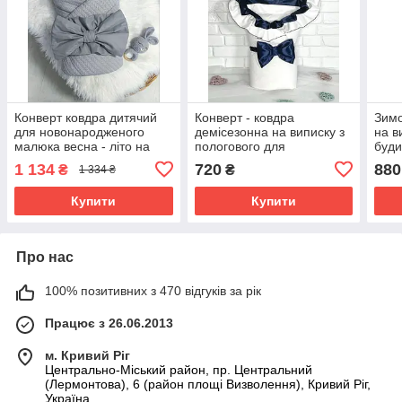
Конверт ковдра дитячий
Конверт - ковдра
Зимо
для новонародженого
демісезонна на виписку з
на в
малюка весна - літо на
пологового для
буди
виписку з пологового
новонародженого
ново
1 134
720
880
₴
₴
1 334 ₴
будинку та прогулянок
Елегантність розмір 85х85
см З
80х80 см зі з'ємним
см Lari Синій
Купити
Купити
Про нас
100% позитивних з 470 відгуків за рік
Працює з 26.06.2013
м. Кривий Ріг
Центрально-Міський район, пр. Центральний
(Лермонтова), 6 (район площі Визволення), Кривий Ріг,
Україна