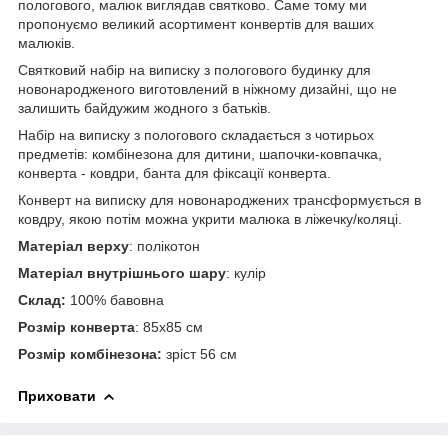
пологового, малюк виглядав святково. Саме тому ми
пропонуємо великий асортимент конвертів для ваших
малюків.
Святковий набір на виписку з пологового будинку для
новонародженого виготовлений в ніжному дизайні, що не
залишить байдужим жодного з батьків.
Набір на виписку з пологового складається з чотирьох
предметів: комбінезона для дитини, шапочки-ковпачка,
конверта - ковдри, банта для фіксації конверта.
Конверт на виписку для новонароджених трансформується в
ковдру, якою потім можна укрити малюка в ліжечку/коляці.
Матеріал верху
: полікотон
Матеріал внутрішнього шару
: кулір
Склад:
100% бавовна
Розмір конверта
: 85х85 см
Розмір комбінезона:
зріст 56 см
Приховати