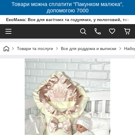
Товари можна сплатити "Пакунком малюка",
допомогою 7000
ЕкоМама: Все для вагітних та годуючих, у пологовий, тов
Товари та послуги
Все для роддома и выписки
Набо