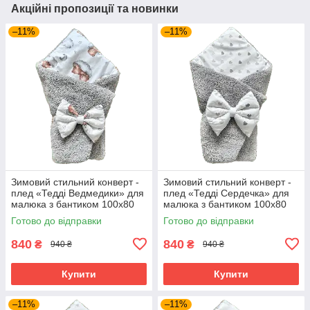
Акційні пропозиції та новинки
–11%
–11%
Зимовий стильний конверт -
Зимовий стильний конверт -
плед «Тедді Ведмедики» для
плед «Тедді Сердечка» для
малюка з бантиком 100х80
малюка з бантиком 100х80
см BST Сірий з принтом
см BST Сірий з принтом
Готово до відправки
Готово до відправки
840
840
₴
₴
940 ₴
940 ₴
Купити
Купити
–11%
–11%