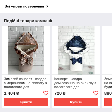
Всі умови повернення
Подібні товари компанії
Зимовий конверт - ковдра
Конверт - ковдра
Зимо
з мереживом на виписку з
демісезонна на виписку з
на в
пологового для
пологового для
буди
новонародженого
новонародженого
ново
1 404
720
880
₴
₴
Чарівність розмір 85х85
Елегантність розмір 85х85
см З
см Lari Коричневий
см Lari Синій
Купити
Купити