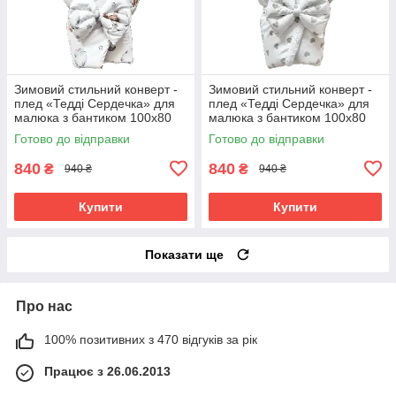
Зимовий стильний конверт -
Зимовий стильний конверт -
плед «Тедді Сердечка» для
плед «Тедді Сердечка» для
малюка з бантиком 100х80
малюка з бантиком 100х80
см BST білий з ведмедиками
см BST сірі сердця
Готово до відправки
Готово до відправки
840
840
₴
₴
940 ₴
940 ₴
Купити
Купити
Показати ще
Про нас
100% позитивних з 470 відгуків за рік
Працює з 26.06.2013