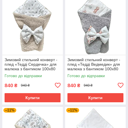
Зимовий стильний конверт -
Зимовий стильний конверт -
плед «Тедді Сердечка» для
плед «Тедді Ведмедик» для
малюка з бантиком 100х80
малюка з бантиком 100х80
см BST Бежевий з принтом
см BST Сірий з принтом
Готово до відправки
Готово до відправки
840
840
₴
₴
940 ₴
940 ₴
Купити
Купити
–11%
–11%