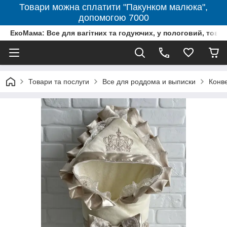
Товари можна сплатити "Пакунком малюка",
допомогою 7000
ЕкоМама: Все для вагітних та годуючих, у пологовий, тов
Товари та послуги
Все для роддома и выписки
Конв