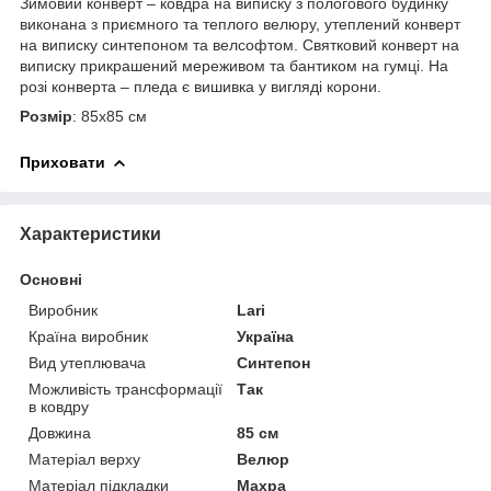
Зимовий конверт – ковдра на виписку з пологового будинку
виконана з приємного та теплого велюру, утеплений конверт
на виписку синтепоном та велсофтом. Святковий конверт на
виписку прикрашений мереживом та бантиком на гумці. На
розі конверта – пледа є вишивка у вигляді корони.
Розмір
: 85х85 см
Приховати
Характеристики
Основні
Виробник
Larі
Країна виробник
Україна
Вид утеплювача
Синтепон
Можливість трансформації
Так
в ковдру
Довжина
85 см
Матеріал верху
Велюр
Матеріал підкладки
Махра