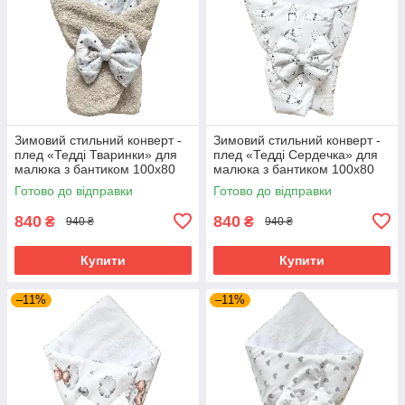
Зимовий стильний конверт -
Зимовий стильний конверт -
плед «Тедді Тваринки» для
плед «Тедді Сердечка» для
малюка з бантиком 100х80
малюка з бантиком 100х80
см BST Бежевий з принтом
см BST білий з чорним
Готово до відправки
Готово до відправки
840
840
₴
₴
940 ₴
940 ₴
Купити
Купити
–11%
–11%