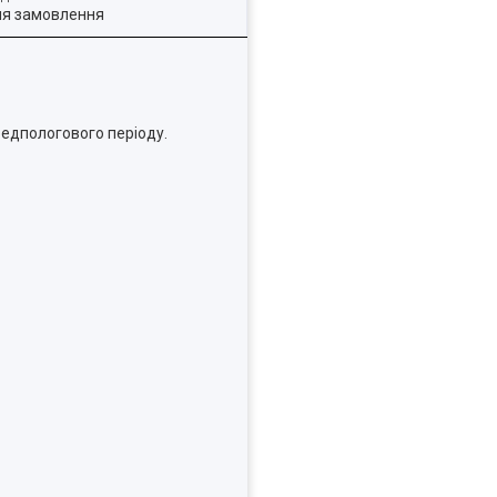
ля замовлення
ередпологового періоду.