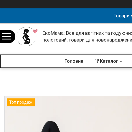
Товари 
ЕкоМама: Все для вагітних та годуючих
пологовий, товари для новонароджен
Головна
🔻Каталог
Топ продаж