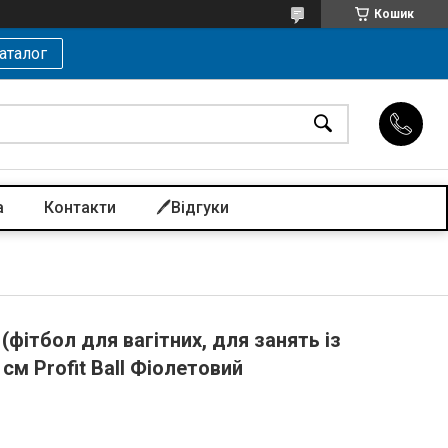
Кошик
аталог
а
Контакти
🖊️Відгуки
(фітбол для вагітних, для занять із
см Profit Ball Фіолетовий