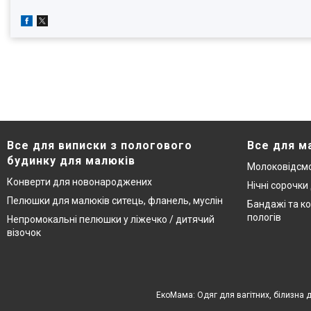
Все для виписки з пологового
Все для м
будинку для малюків
Молоковідсмо
Конверти для новонароджених
Нічні сорочки
Пелюшки для малюків ситець, фланель, муслін
Бандажі та ко
пологів
Непромокальні пелюшки у ліжечко / дитячий
візочок