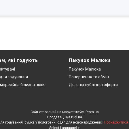
ам, які годують
Пакунок Малюка
ктувачі
Пакунок Малюка
 для годування
Повернення та обмін
мпресійна білизна після
Договір публічної оферти
Сайт створений на маркетплейсі
Prom.ua
Продавець на Bigl.ua
ЕкоМама: Одяг для вагітних, білизна для годування, сумка у пологовий, одяг для новонароджених |
Поскаржитися 
Select Language
▼