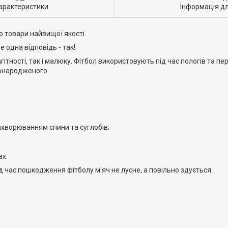
арактеристики
Інформація д
 товари найвищої якості.
 одна відповідь - так!
агітності, так і малюку. Фітбол використовують під час пологів та п
вонародженого.
хворюванням спини та суглобів;
ах.
ід час пошкодження фітболу м'яч не лусне, а повільно здується.