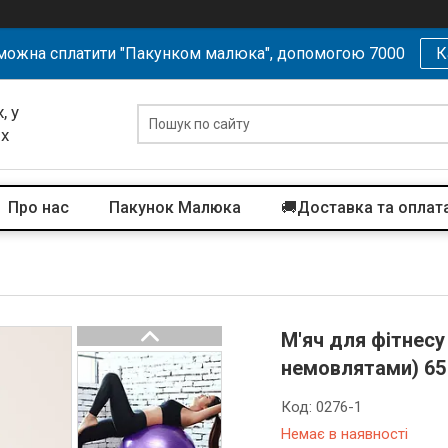
можна сплатити "Пакунком малюка", допомогою 7000
К
, у
их
Про нас
Пакунок Малюка
🚚Доставка та оплат
М'яч для фітнесу 
немовлятами) 65 
Код:
0276-1
Немає в наявності