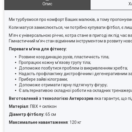
Опис
Х
Ми турбуємося про комфорт Ваших малюків, а тому пропонуємо
Коли матуся замислюється, чи потрібно купувати фітбол, є лише
М'яч є універсальною річчю, котра стане в пригоді як під час в
Гімнастичний м'яч стан відмінним інструментом в розвиту но
Переваги м'яча для фітнесу:
Розвине координацію рухів, пластичність тіла;
Пропрацює кожну м'язову групу тіла;
Допоможе позбутися проблем із викривленням хребта;
Надасть профілактику дистрофічним і дегенеративним за
Прибере зайві кілограми;
Допоможе отримати гарну підтягнуту фігуру;
Є альтернативою складної роботи на складних тренажер
Виготовлений з технологією Антирозрив
яка гарантує, що п
Матеріал
: ПВХ + силікон
Діаметр фітболу:
65 см
Максимальне навантаження
: 120 кг