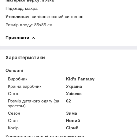
Підклад
: махра
Утеплювач
: силіконізований синтепон.
Розмір пледу: 85х85 см
Приховати
Характеристики
Основні
Виробник
Kid's Fantasy
Країна виробник
Україна
Стать
Унісекс
Розмір дитячого одягу (за
62
зростом)
Сезон
Зима
Стан
Новий
Колір
Сірий
Користувальницькі характеристики