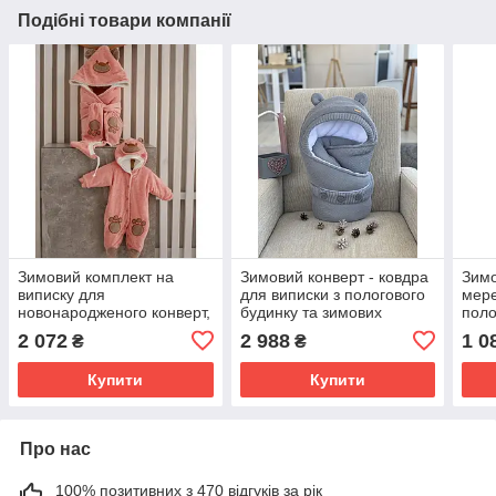
Подібні товари компанії
Зимовий комплект на
Зимовий конверт - ковдра
Зимо
виписку для
для виписки з пологового
мере
новонародженого конверт,
будинку та зимових
поло
комбінезон, шапка Панда
прогулянок в'язаний з
ново
2 072
2 988
1 0
₴
₴
зріст 56 см Lari Рожевий
вушками Мишко Kid's
розм
Fantasy Сірий
Купити
Купити
Про нас
100% позитивних з 470 відгуків за рік