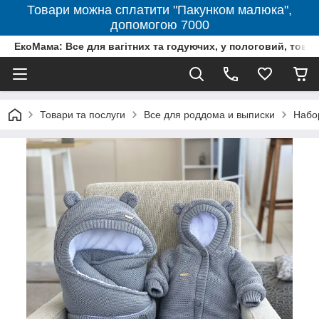
Товари можна сплатити "Пакунком малюка",
допомогою 7000
ЕкоМама: Все для вагітних та годуючих, у пологовий, тов
Товари та послуги
Все для роддома и выписки
Набо