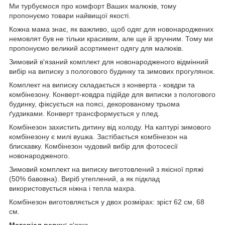
Ми турбуємося про комфорт Ваших малюків, тому
пропонуємо товари найвищої якості.
Кожна мама знає, як важливо, щоб одяг для новонароджених
немовлят був не тільки красивим, але ще й зручним. Тому ми
пропонуємо великий асортимент одягу для малюків.
Зимовий в'язаний комплект для новонародженого відмінний
вибір на виписку з пологового будинку та зимових прогулянок.
Комплект на виписку складається з конверта - ковдри та
комбінезону. Конверт-ковдра підійде для виписки з пологового
будинку, фіксується на поясі, декорованому трьома
ґудзиками. Конверт трансформується у плед.
Комбінезон захистить дитину від холоду. На каптурі зимового
комбінезону є милі вушка. Застібається комбінезон на
блискавку. Комбінезон чудовий вибір для фотосесії
новонародженого.
Зимовий комплект на виписку виготовлений з якісної пряжі
(50% бавовна). Виріб утеплений, а як підклад
використовується ніжна і тепла махра.
Комбінезон виготовляється у двох розмірах: зріст 62 см, 68
см.
Матеріал верху:
в'язка