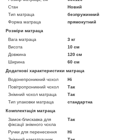
Стан
Новий
Тип матраца
безпружинний
Форма матраца
прямокутний
Розміри матраца
Вага матраца
3 кг
Висота
10 см
Довжина
120 см
Ширина
60 см
Додаткові характеристики матраца
Водонепроникний чохол
Ні
Повітропроникний чохол
Так
Знімний чохол матраца
Так
Тип упаковки матраца
стандартна
Комплектація матраца
Замок-блискавка для
Так
фіксації знімного чохла
Ручки для перенесення
Ні
Знімний наматрацник
Так