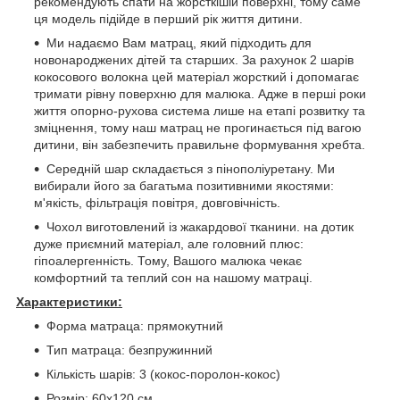
рекомендують спати на жорсткішій поверхні, тому саме
ця модель підійде в перший рік життя дитини.
Ми надаємо Вам матрац, який підходить для
новонароджених дітей та старших. За рахунок 2 шарів
кокосового волокна цей матеріал жорсткий і допомагає
тримати рівну поверхню для малюка. Адже в перші роки
життя опорно-рухова система лише на етапі розвитку та
зміцнення, тому наш матрац не прогинається під вагою
дитини, він забезпечить правильне формування хребта.
Середній шар складається з пінополіуретану. Ми
вибирали його за багатьма позитивними якостями:
м'якість, фільтрація повітря, довговічність.
Чохол виготовлений із жакардової тканини. на дотик
дуже приємний матеріал, але головний плюс:
гіпоалергенність. Тому, Вашого малюка чекає
комфортний та теплий сон на нашому матраці.
Характеристики:
Форма матраца: прямокутний
Тип матраца: безпружинний
Кількість шарів: 3 (кокос-поролон-кокос)
Розмір: 60x120 см