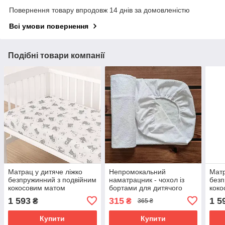
Повернення товару впродовж 14 днів за домовленістю
Всі умови повернення
Подібні товари компанії
Матрац у дитяче ліжко
Непромокальний
Матр
безпружинний з подвійним
наматрацник - чохол із
безп
кокосовим матом
бортами для дитячого
коко
120*60*10см Lux Sweet
ліжка на гумці по
120*
1 593
315
1 5
₴
₴
365 ₴
Dreams сірі ведмедики
периметру 120*60*18 см
Dre
BST білий
Купити
Купити