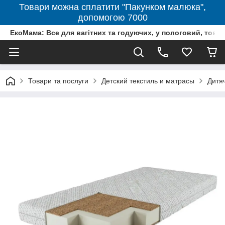
Товари можна сплатити "Пакунком малюка",
допомогою 7000
ЕкоМама: Все для вагітних та годуючих, у пологовий, тов
Товари та послуги
Детский текстиль и матрасы
Дитя