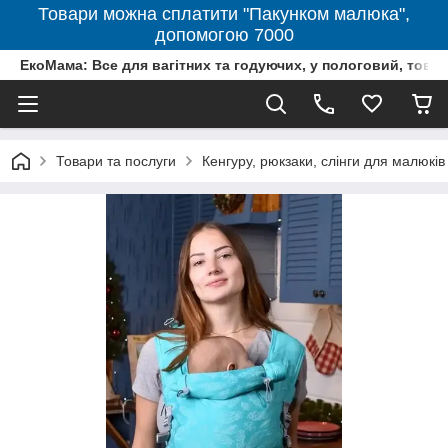
Товари можна сплатити "Пакунком малюка",
допомогою 7000
ЕкоМама: Все для вагітних та годуючих, у пологовий, тов
Товари та послуги
Кенгуру, рюкзаки, слінги для малюків