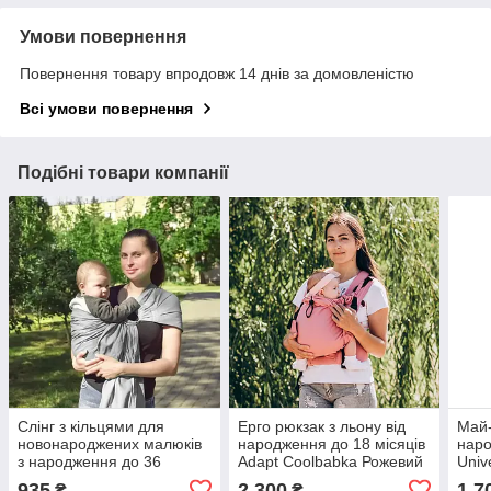
Умови повернення
Повернення товару впродовж 14 днів за домовленістю
Всі умови повернення
Подібні товари компанії
Слінг з кільцями для
Ерго рюкзак з льону від
Май-
новонароджених малюків
народження до 18 місяців
наро
з народження до 36
Adapt Coolbabka Рожевий
Univ
місяців Coolbabka Сірий
Бірю
935
2 300
1 7
₴
₴