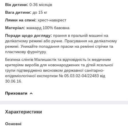
Вік дитини:
0-36 місяців
Вага дитини:
до 15 кг
Лямки на спині:
хрест-навхрест
Матеріал:
жаккард 100% бавовна
Поради щодо догляду:
прання в пральній машині на
делікатному режимі або ручне. Прасування на делікатному
режимі. Уникайте попадання праски на ремінні стрічки та
пластикову фурнітуру.
Безпека слінгів Малишастік та відповідність їх медичним
критеріям виробів для новонароджених та дітей ясельної
групи підтверджено висновком державної санітарно-
епідеміологічної експертизи № 05.03.02-04/22483 від
30.06.16.
Приховати
Характеристики
Основні