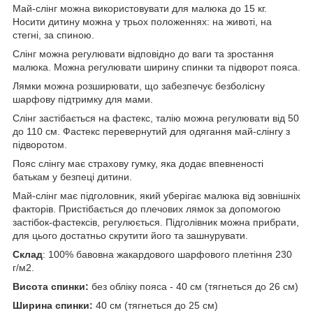
Май-слінг можна використовувати для малюка до 15 кг.
Носити дитину можна у трьох положеннях: на животі, на
стегні, за спиною.
Слінг можна регулювати відповідно до ваги та зростання
малюка. Можна регулювати ширину спинки та підворот пояса.
Лямки можна розширювати, що забезпечує безболісну
шарфову підтримку для мами.
Слінг застібається на фастекс, талію можна регулювати від 50
до 110 см. Фастекс перевернутий для одягання май-слінгу з
підворотом.
Пояс слінгу має страхову гумку, яка додає впевненості
батькам у безпеці дитини.
Май-слінг має підголовник, який уберігає малюка від зовнішніх
факторів. Пристібається до плечових лямок за допомогою
застібок-фастексів, регулюється. Підголівник можна прибрати,
для цього достатньо скрутити його та зашнурувати.
Склад
: 100% бавовна жакардового шарфового плетіння 230
г/м2.
Висота спинки:
без обліку пояса - 40 см (тягнеться до 26 см)
Ширина спинки:
40 см (тягнеться до 25 см)