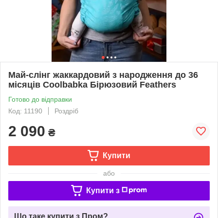
Май-слінг жаккардовий з народження до 36
місяців Coolbabka Бірюзовий Feathers
Готово до відправки
Код: 11190
Роздріб
2 090
₴
Купити
або
Купити з
Що таке купити з Пром?