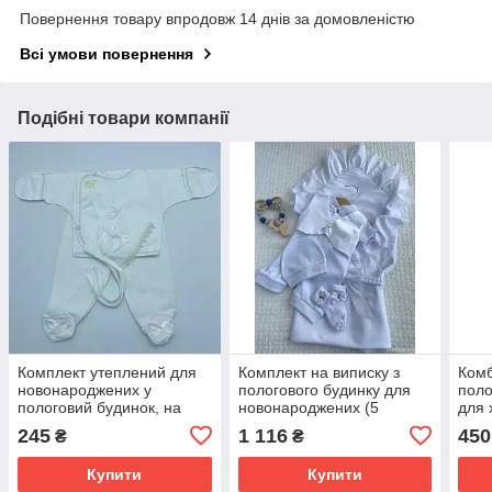
Повернення товару впродовж 14 днів за домовленістю
Всі умови повернення
Подібні товари компанії
Комплект утеплений для
Комплект на виписку з
Комб
новонароджених у
пологового будинку для
поло
пологовий будинок, на
новонароджених (5
для 
виписку зріст 56 см (0 - 1
предметів) "Мрія/Даніель"
(0 -
245
1 116
450
₴
₴
місяць) Намистинка Lari
зріст 56 см Lari Білий
Кремовий
Купити
Купити