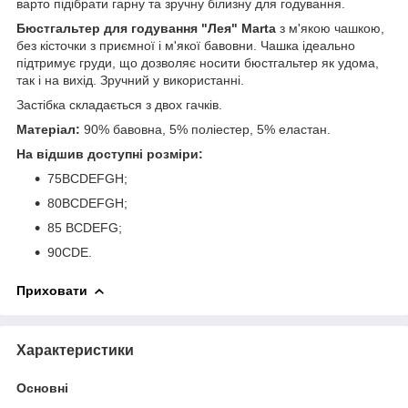
варто підібрати гарну та зручну білизну для годування.
Бюстгальтер для годування "Лея" Marta
з м'якою чашкою,
без кісточки з приємної і м'якої бавовни. Чашка ідеально
підтримує груди, що дозволяє носити бюстгальтер як удома,
так і на вихід. Зручний у використанні.
Застібка складається з двох гачків.
Матеріал:
90% бавовна, 5% поліестер, 5% еластан.
На відшив доступні розміри:
75BCDEFGH;
80BCDEFGH;
85 BCDEFG;
90CDE.
Приховати
Характеристики
Основні