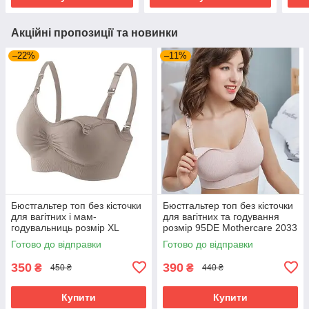
Акційні пропозиції та новинки
–22%
–11%
Бюстгальтер топ без кісточки
Бюстгальтер топ без кісточки
для вагітних і мам-
для вагітних та годування
годувальниць розмір XL
розмір 95DE Mothercare 2033
Mothercare кавовий
Рожевий
Готово до відправки
Готово до відправки
350
390
₴
₴
450 ₴
440 ₴
Купити
Купити