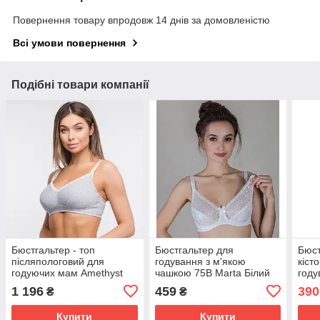
Повернення товару впродовж 14 днів за домовленістю
Всі умови повернення
Подібні товари компанії
Бюстгальтер - топ
Бюстгальтер для
Бюст
післяпологовий для
годування з м'якою
кіст
годуючих мам Amethyst
чашкою 75B Marta Білий
году
75В Мамин Дім Сірий
Moth
1 196
459
390
₴
₴
Купити
Купити