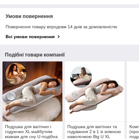
Умови повернення
Повернення товару впродовж 14 днів за домовленістю
Всі умови повернення
Подібні товари компанії
Подушка для вагітних і
Подушка для вагітних та
Комп
годуючих XL майбутнім
годування 2 в 1 зі знімною
(про
мамам для сну U-подібна
наволочкою Big U XL
поду