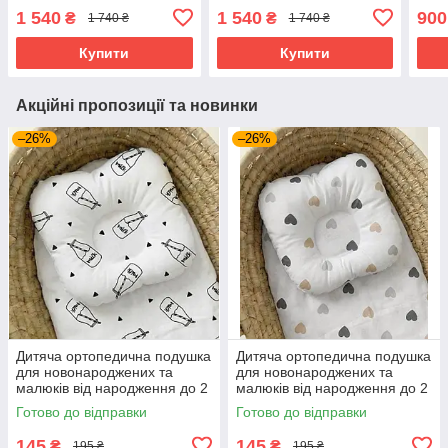
підкова обіймашка
Mothercare Бежевий /
100%
1 540
1 540
900
₴
₴
1 740 ₴
1 740 ₴
Mothercare сірий
Шоколад
Купити
Купити
Акційні пропозиції та новинки
–26%
–26%
Дитяча ортопедична подушка
Дитяча ортопедична подушка
для новонароджених та
для новонароджених та
малюків від народження до 2
малюків від народження до 2
років 25х20х5 см BST milk
років 25х20х5 см BST
Готово до відправки
Готово до відправки
кольорові сердечка
145
145
₴
₴
195 ₴
195 ₴