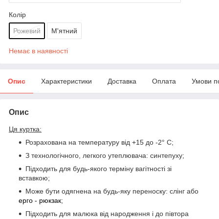
Колір
Рожевий
М'ятний
Немає в наявності
Опис
Характеристики
Доставка
Оплата
Умови п
Опис
Ця куртка:
Розрахована на температуру від +15 до -2° C;
З технологічного, легкого утеплювача: синтепуху;
Підходить для будь-якого терміну вагітності зі
вставкою;
Може бути одягнена на будь-яку переноску: слінг або
ерго - рюкзак
;
Підходить для малюка від народження і до півтора