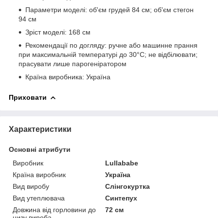
Параметри моделі: об'єм грудей 84 см; об'єм стегон
94 см
Зріст моделі: 168 см
Рекомендації по догляду: ручне або машинне прання
при максимальній температурі до 30°C; не відбілювати;
прасувати лише парогеніратором
Країна виробника: Україна
Приховати
Характеристики
Основні атрибути
Виробник
Lullababe
Країна виробник
Україна
Вид виробу
Слінгокуртка
Вид утеплювача
Синтепух
Довжина від горловини до
72 см
низу вироба