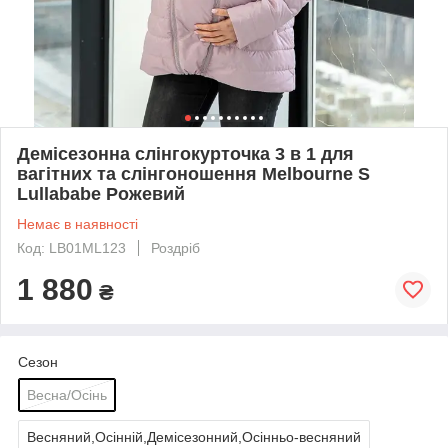
Демісезонна слінгокурточка 3 в 1 для
вагітних та слінгоношення Melbourne S
Lullababe Рожевий
Немає в наявності
Код: LB01ML123
Роздріб
1 880
₴
Сезон
Весна/Осінь
Весняний,Осінній,Демісезонний,Осінньо-весняний