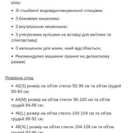
року;
Зі стьобаної водовідштовхувальної плащівки;
З боковими кишенями;
З внутрішньою кишенькою;
З утягуючими кулісами на вставці для вагітних та
слінговставці;
З капюшоном для мами, який відстібається;
Рекомендуємо машинне прання на делікатному
режимі.
Розмірна сітка:
42(S) розмір на об'єм стегон 92-96 см та об'єм грудей
80-84 см;
44(M) розмір на об'єм стегон 96-100 см та об'єм
грудей 84-88 см;
46(L) розмір на об'єм стегон 100-104 см та об'єм
грудей 88-92 см;
48(XL) розмір на об'єм стегон 104-108 см та об'єм
грудей 92-96 см;