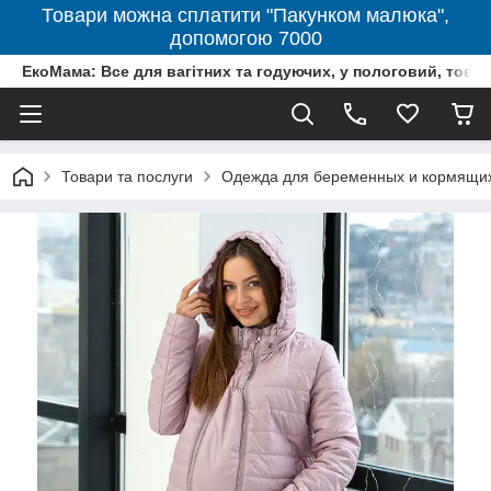
Товари можна сплатити "Пакунком малюка",
допомогою 7000
ЕкоМама: Все для вагітних та годуючих, у пологовий, тов
Товари та послуги
Одежда для беременных и кормящи