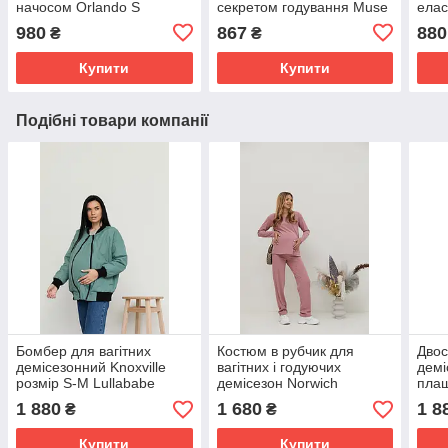
начосом Orlando S
секретом годування Muse
елас
Lullababe Чорний
S Юла Мама полин
Orla
980
867
880
₴
₴
Lull
Купити
Купити
Подібні товари компанії
Бомбер для вагітних
Костюм в рубчик для
Двос
демісезонний Knoxville
вагітних і годуючих
демі
розмір S-М Lullababe
демісезон Norwich
плащ
Оливковий
Lullababe розмір S
Юла
1 880
1 680
1 8
₴
₴
Рожевий
Купити
Купити