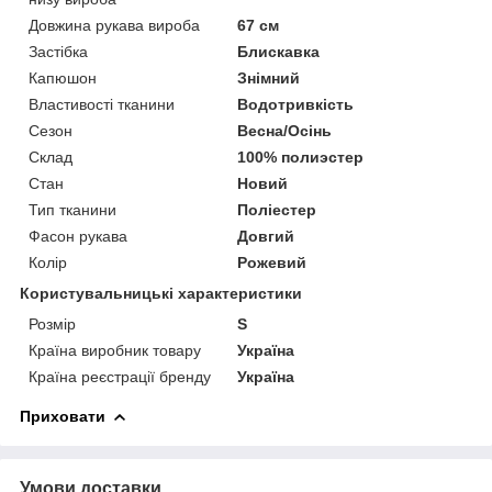
Довжина рукава вироба
67 см
Застібка
Блискавка
Капюшон
Знімний
Властивості тканини
Водотривкість
Сезон
Весна/Осінь
Склад
100% полиэстер
Стан
Новий
Тип тканини
Поліестер
Фасон рукава
Довгий
Колір
Рожевий
Користувальницькі характеристики
Розмір
S
Країна виробник товару
Україна
Країна реєстрації бренду
Україна
Приховати
Умови доставки