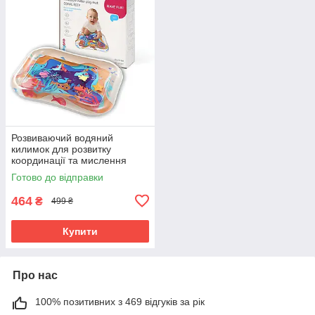
Розвиваючий водяний
килимок для розвитку
координації та мислення
"Коралові рифи" 66х50 см
Готово до відправки
Babyono
Синій+Помаранчевий
464
₴
499 ₴
Купити
Про нас
100% позитивних з 469 відгуків за рік