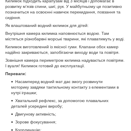
Килимок підходить карапузам від 3 місяців і допомагає в
розвитку м'язів спини, шиї, рук. У майбутньому це позитивно
позначиться на освоєнні навичок перекидання, повзання та
сидіння.
Як влаштований водний килимок для дітей:
Внутрішня камера килимка наповнюється водою. Там
містяться різнобарвні морські тварини, які плаватимуть у воді.
Килимок виготовлений із якісної гуми. Клапани обох камер
надійно закриваються, запобігаючи виходу води та повітря.
Зовнішня камера периметром килимка надувається повітрям.
І вуаля! Килимок готовий до експлуатації.
Переваги:
Насамперед водний мат дає змогу розвинути
моторику завдяки тактильному контакту з елементами в
нутрі іграшки;
Хватальний рефлекс, за допомогою плавальних
деталей усередині виробу;
Двигунову активність;
Зорове фокусування;
Координацію;