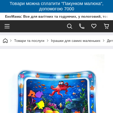
Товари можна сплатити "Пакунком малюка",
допомогою 7000
ЕкоМама: Все для вагітних та годуючих, у пологовий, тов
Товари та послуги
Іграшки для самих маленьких
Дет