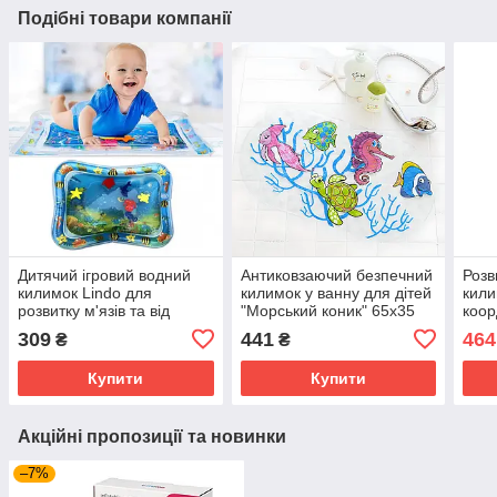
Подібні товари компанії
Дитячий ігровий водний
Антиковзаючий безпечний
Розв
килимок Lindo для
килимок у ванну для дітей
кили
розвитку м'язів та від
"Морський коник" 65х35
коор
кольок для малюків з
см Mumlove Білий
"Кор
309
441
464
₴
₴
народження і до 2-х років
Bab
Син
Купити
Купити
Акційні пропозиції та новинки
–7%