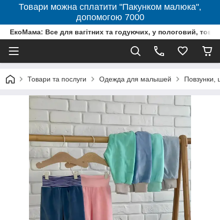
Товари можна сплатити "Пакунком малюка",
допомогою 7000
ЕкоМама: Все для вагітних та годуючих, у пологовий, тов
Товари та послуги
Одежда для малышей
Повзунки, 