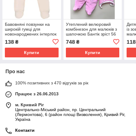
Бавовняні повзунки на
Утеплений велюровий
Дитя
широкій гумці для
комбінезон для малюків з
із з
новонароджених інтерлок
шапочкою Бантік зріст 56
малю
зріст 50 см (0 - 1 місяць)
см (0 - 3 місяці) Lari
міся
138
748
118
₴
₴
Татошка Молочний
Яскраво-рожевий
Блак
Купити
Купити
Про нас
100% позитивних з 470 відгуків за рік
Працює з 26.06.2013
м. Кривий Ріг
Центрально-Міський район, пр. Центральний
(Лермонтова), 6 (район площі Визволення), Кривий Ріг,
Україна
Контакти