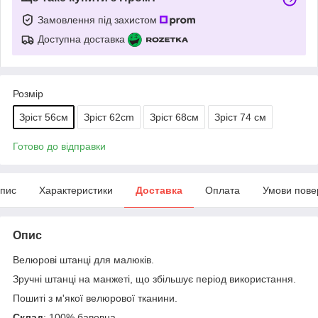
Замовлення під захистом
Доступна доставка
Розмір
Зріст 56см
Зріст 62cm
Зріст 68см
Зріст 74 см
Готово до відправки
пис
Характеристики
Доставка
Оплата
Умови пове
Опис
Велюрові штанці для малюків.
Зручні штанці на манжеті, що збільшує період використання.
Пошиті з м'якої велюрової тканини.
Склад
: 100% бавовна.