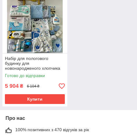
Набір для пологового
будинку для
новонародженого хлопчика
33 предмети + прозора сумка
Готово до відправки
в подарунок від ЕкоМама
блакитні кольори
5 904
₴
6 104 ₴
Купити
Про нас
100% позитивних з 470 відгуків за рік