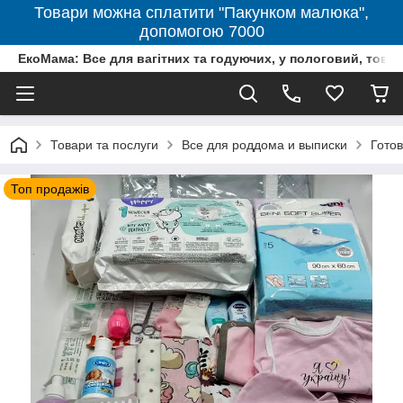
Товари можна сплатити "Пакунком малюка",
допомогою 7000
ЕкоМама: Все для вагітних та годуючих, у пологовий, тов
Товари та послуги
Все для роддома и выписки
Готов
Топ продажів