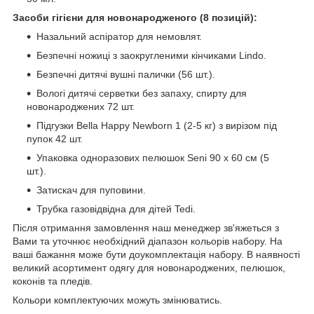
Засоби гігієни для новонародженого (8 позицій):
Назальний аспіратор для немовлят.
Безпечні ножиці з заокругленими кінчиками Lindo.
Безпечні дитячі вушні палички (56 шт.).
Вологі дитячі серветки без запаху, спирту для
новонароджених 72 шт.
Підгузки Bella Happy Newborn 1 (2-5 кг) з вирізом під
пупок 42 шт.
Упаковка одноразових пелюшок Seni 90 x 60 см (5
шт.).
Затискач для пуповини.
Трубка газовідвідна для дітей Tedi.
Після отримання замовлення наш менеджер зв'яжеться з
Вами та уточнює необхідний діапазон кольорів набору. На
ваші бажання може бути доукомплектація набору. В наявності
великий асортимент одягу для новонароджених, пелюшок,
коконів та пледів.
Кольори комплектуючих можуть змінюватись.