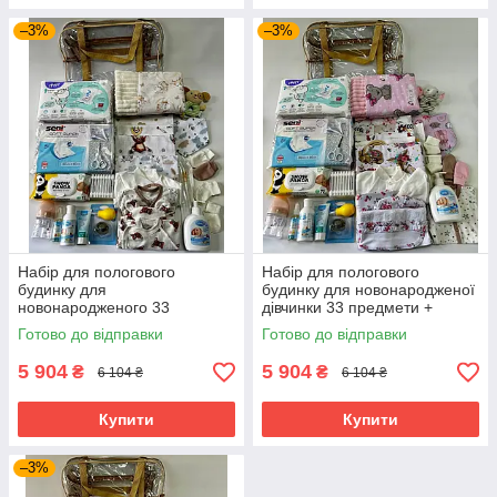
–3%
–3%
Набір для пологового
Набір для пологового
будинку для
будинку для новонародженої
новонародженого 33
дівчинки 33 предмети +
предмети + прозора сумка в
прозора сумка в подарунок
Готово до відправки
Готово до відправки
подарунок від ЕкоМама
від ЕкоМама рожеві кольори
нейтральні кольори
5 904
5 904
₴
₴
6 104 ₴
6 104 ₴
Купити
Купити
–3%