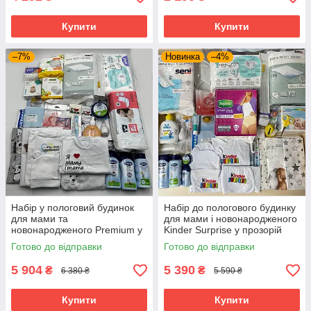
Купити
Купити
–7%
Новинка
–4%
Набір у пологовий будинок
Набір до пологового будинку
для мами та
для мами і новонародженого
новонародженого Premium у
Kinder Surprise у прозорій
прозорій сумці L + сумка M
сумці L + сумка М для
Готово до відправки
Готово до відправки
для малюка 34 позиції
малюка у подарунок
EkoMama
EkoMama
5 904
5 390
₴
₴
6 380 ₴
5 590 ₴
Купити
Купити