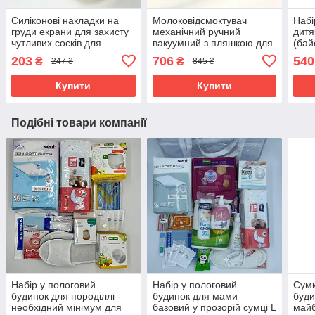
Силіконові накладки на
Молоковідсмоктувач
Набі
груди екрани для захисту
механічний ручний
дитя
чутливих сосків для
вакуумний з пляшкою для
(бай
годуючих від тріщин
зберігання молока для
ново
203
706
540
₴
₴
247 ₴
845 ₴
розмір S Baby Ono
годуючих мам Next to
см B
Nature Lindo
Купити
Купити
Подібні товари компанії
Набір у пологовий
Набір у пологовий
Сумк
будинок для породіллі -
будинок для мами
буди
необхідний мінімум для
базовий у прозорій сумці L
майб