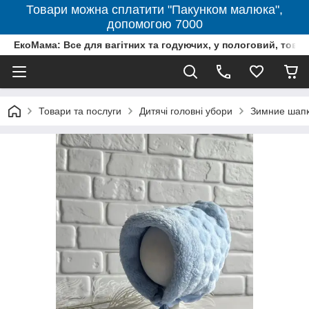
Товари можна сплатити "Пакунком малюка",
допомогою 7000
ЕкоМама: Все для вагітних та годуючих, у пологовий, тов
Товари та послуги
Дитячі головні убори
Зимние шап