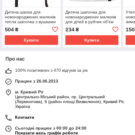
Дитяча шапка для
Дитяча шапочка для
Утеп
новонароджених малюків
новонароджених малюків
ново
тепла шапочка з вушками
для дітей в рубчик об'єм
зима
об'єм 42-44 см (3-6 місяці)
38-40 см (0-3 місяці)
Lari
504
234
150
₴
₴
Падді Talvi коричневий
Тіфані Talvi білий
Купити
Купити
Про нас
100% позитивних з 470 відгуків за рік
Працює з 26.06.2013
м. Кривий Ріг
Центрально-Міський район, пр. Центральний
(Лермонтова), 6 (район площі Визволення), Кривий Ріг,
Україна
Контакти
Сьогодні працює з 00:00 до 24:00
Показати весь графік роботи