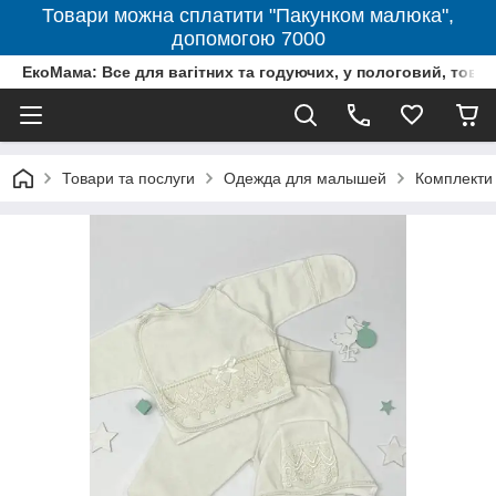
Товари можна сплатити "Пакунком малюка",
допомогою 7000
ЕкоМама: Все для вагітних та годуючих, у пологовий, тов
Товари та послуги
Одежда для малышей
Комплекти