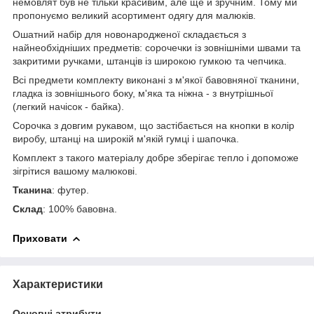
немовлят був не тільки красивим, але ще й зручним. Тому ми
пропонуємо великий асортимент одягу для малюків.
Ошатний набір для новонародженої складається з
найнеобхідніших предметів: сорочечки із зовнішніми швами та
закритими ручками, штанців із широкою гумкою та чепчика.
Всі предмети комплекту виконані з м'якої бавовняної тканини,
гладка із зовнішнього боку, м'яка та ніжна - з внутрішньої
(легкий начісок - байка).
Сорочка з довгим рукавом, що застібається на кнопки в колір
виробу, штанці на широкій м'якій гумці і шапочка.
Комплект з такого матеріалу добре зберігає тепло і допоможе
зігрітися вашому малюкові.
Тканина
: футер.
Склад
: 100% бавовна.
Приховати
Характеристики
Основні атрибути