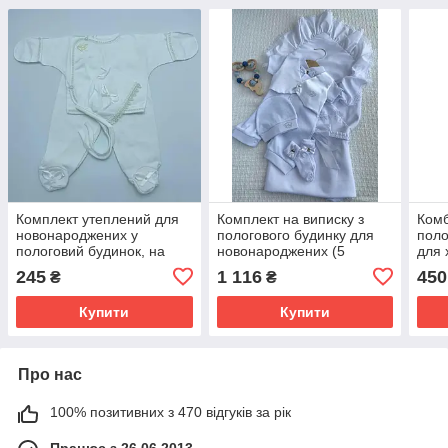
Комплект утеплений для
Комплект на виписку з
Комб
новонароджених у
пологового будинку для
поло
пологовий будинок, на
новонароджених (5
для 
виписку зріст 56 см (0 - 1
предметів) "Мрія/Даніель"
(0 -
245
1 116
450
₴
₴
місяць) Намистинка Lari
зріст 56 см Lari Білий
Кремовий
Купити
Купити
Про нас
100% позитивних з 470 відгуків за рік
Працює з 26.06.2013