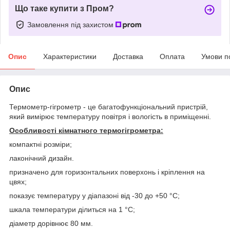
Що таке купити з Пром?
Замовлення під захистом
Опис
Характеристики
Доставка
Оплата
Умови п
Опис
Термометр-гігрометр - це багатофункціональний пристрій,
який вимірює температуру повітря і вологість в приміщенні.
Особливості кімнатного термогігрометра:
компактні розміри;
лаконічний дизайн.
призначено для горизонтальних поверхонь і кріплення на
цвях;
показує температуру у діапазоні від -30 до +50 °С;
шкала температури ділиться на 1 °С;
діаметр дорівнює 80 мм.