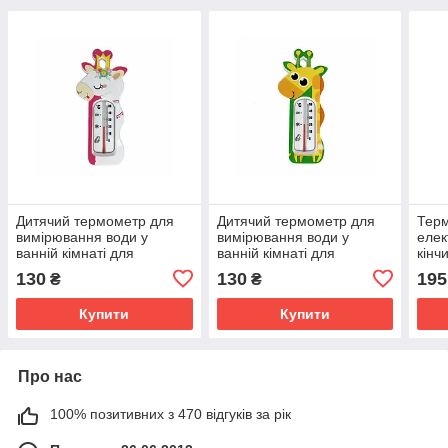
Дитячий термометр для
Дитячий термометр для
Тер
вимірювання води у
вимірювання води у
елек
ванній кімнаті для
ванній кімнаті для
кінч
новонароджених Жираф
новонароджених Жираф
ново
130
130
195
₴
₴
Mumlove рожевий
Mumlove зелений
поло
Купити
Купити
Про нас
100% позитивних з 470 відгуків за рік