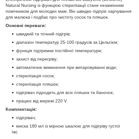
Natural Nursing із функцією стерилізації стане незамінним
помічником для молодих мам. Він швидко підігріє харчування
для малюка і подбає про чистоту сосок та пляшок.
Основні переваги:
швидкий та точний підігрів;
діапазон температур 25-100 градусів за Цельсієм;
функція підтримки постійної температури;
захист від перегріву;
автоматичне вимкнення при випаровуванні води;
стерилізація сосок;
стерилізація пляшок;
підігрівач підходить для всіх пляшок та баночок;
працює від мережі 220 V.
Комплектація:
підігрівач;
миска 180 мл із мірною шкалою для підігріву густої
їжі;