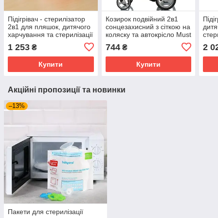
Підігрівач - стерилізатор
Козирок подвійний 2в1
Піді
2в1 для пляшок, дитячого
сонцезахисний з сіткою на
дитя
харчування та стерилізації
коляску та автокрісло Must
стер
сосок "Dr Gum" Mumlove
Have Shade DoRechi
пляш
1 253
744
2 0
₴
₴
Рожевий
Чорний + Білий
нов
Ono 
Купити
Купити
Акційні пропозиції та новинки
–13%
Пакети для стерилізації