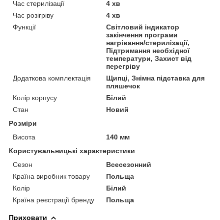
Час стерилізації
4 хв
Час розігріву
4 хв
Функції
Світловий індикатор
закінчення програми
нагрівання/стерилізації,
Підтримання необхідної
температури, Захист від
перегріву
Додаткова комплектація
Щипці, Знімна підставка для
пляшечок
Колір корпусу
Білий
Стан
Новий
Розміри
Висота
140 мм
Користувальницькі характеристики
Сезон
Всесезонний
Країна виробник товару
Польща
Колір
Білий
Країна реєстрації бренду
Польща
Приховати