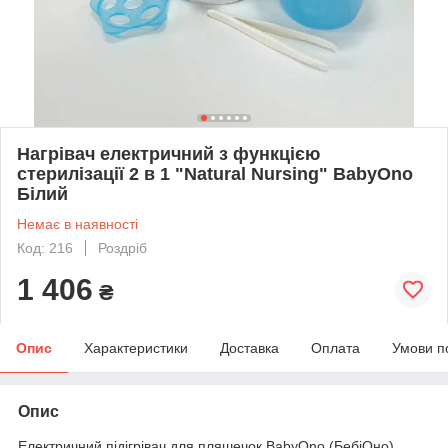
Нагрівач електричний з функцією
стерилізації 2 в 1 "Natural Nursing" BabyOno
Білий
Немає в наявності
Код: 216
Роздріб
1 406
₴
Опис
Характеристики
Доставка
Оплата
Умови п
Опис
Електричний підігрівач для пляшечок BabyOno (БебіОно)