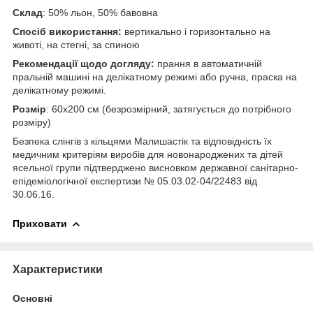
Склад
: 50% льон, 50% бавовна
Спосіб використання:
вертикально і горизонтально на
животі, на стегні, за спиною
Рекомендації щодо догляду:
прання в автоматичній
пральній машині на делікатному режимі або ручна, праска на
делікатному режимі.
Розмір
: 60х200 см (безрозмірний, затягується до потрібного
розміру)
Безпека слінгів з кільцями Малишастік та відповідність їх
медичним критеріям виробів для новонароджених та дітей
ясельної групи підтверджено висновком державної санітарно-
епідеміологічної експертизи № 05.03.02-04/22483 від
30.06.16.
Приховати
Характеристики
Основні