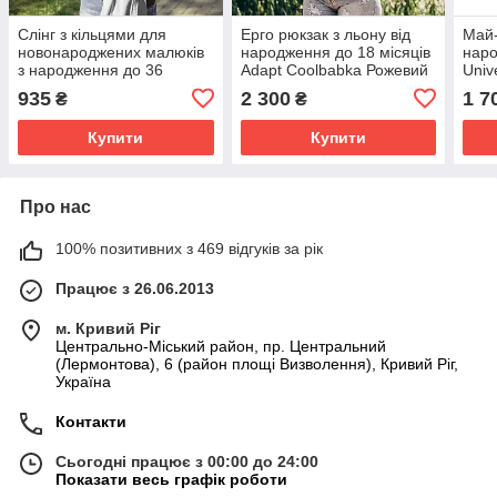
Слінг з кільцями для
Ерго рюкзак з льону від
Май-
новонароджених малюків
народження до 18 місяців
наро
з народження до 36
Adapt Coolbabka Рожевий
Univ
місяців Coolbabka Сірий
Бірю
935
2 300
1 7
₴
₴
Купити
Купити
Про нас
100% позитивних з 469 відгуків за рік
Працює з 26.06.2013
м. Кривий Ріг
Центрально-Міський район, пр. Центральний
(Лермонтова), 6 (район площі Визволення), Кривий Ріг,
Україна
Контакти
Сьогодні працює з 00:00 до 24:00
Показати весь графік роботи