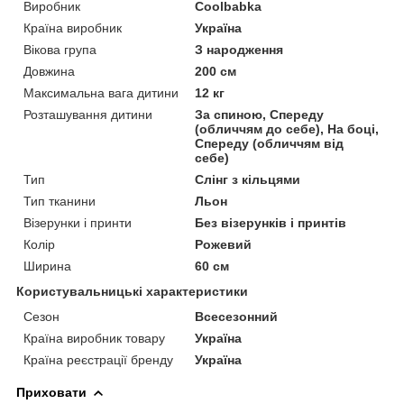
Виробник
Coolbabka
Країна виробник
Україна
Вікова група
З народження
Довжина
200 см
Максимальна вага дитини
12 кг
Розташування дитини
За спиною, Спереду
(обличчям до себе), На боці,
Спереду (обличчям від
себе)
Тип
Слінг з кільцями
Тип тканини
Льон
Візерунки і принти
Без візерунків і принтів
Колір
Рожевий
Ширина
60 см
Користувальницькі характеристики
Сезон
Всесезонний
Країна виробник товару
Україна
Країна реєстрації бренду
Україна
Приховати