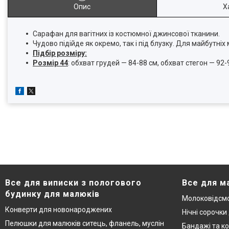
Опис
Х
Сарафан для вагітних із костюмної джинсової тканини.
Чудово підійде як окремо, так і під блузку. Для майбутніх
Підбір розміру:
Розмір 44
: обхват грудей — 84-88 см, обхват стегон — 92-
Все для виписки з пологового
Все для м
будинку для малюків
Молоковідсмо
Конверти для новонароджених
Нічні сорочки
Пелюшки для малюків ситець, фланель, муслін
Бандажі та ко