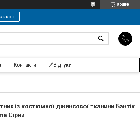
Кошик
аталог
а
Контакти
🖊️Відгуки
тних із костюмної джинсової тканини Бантік
ma Сірий