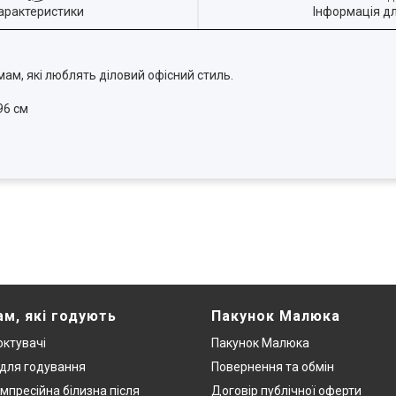
арактеристики
Інформація д
 мам, які люблять діловий офісний стиль.
96 см
ам, які годують
Пакунок Малюка
ктувачі
Пакунок Малюка
 для годування
Повернення та обмін
мпресійна білизна після
Договір публічної оферти