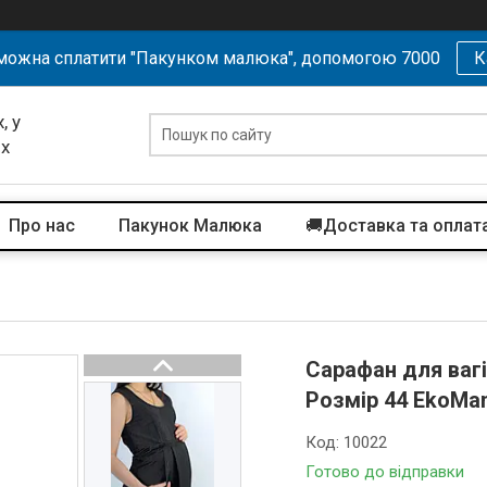
можна сплатити "Пакунком малюка", допомогою 7000
К
, у
их
Про нас
Пакунок Малюка
🚚Доставка та оплат
Сарафан для вагі
Розмір 44 EkoMa
Код:
10022
Готово до відправки