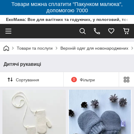
Товари можна сплатити "Пакунком малюка",
допомогою 7000
ЕкоМама: Все для вагітних та годуючих, у пологовий, тов
Товари та послуги
Верхній одяг для новонароджених
Дитячі рукавиці
Сортування
0
Фільтри