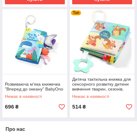
Топ
Дитяча тактильна книжка для
Розвиваюча м'яка книжечка
сенсорного розвитку дитини
"Вперед до океану" BabyOno
вивчення тварин, сезонів,
форм і матеріалів BabyOno
Немає в наявності
Немає в наявності
696
514
₴
₴
Про нас