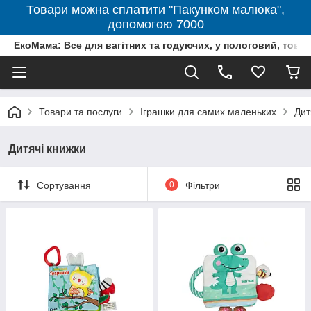
Товари можна сплатити "Пакунком малюка",
допомогою 7000
ЕкоМама: Все для вагітних та годуючих, у пологовий, тов
Товари та послуги
Іграшки для самих маленьких
Дит
Дитячі книжки
Сортування
0
Фільтри