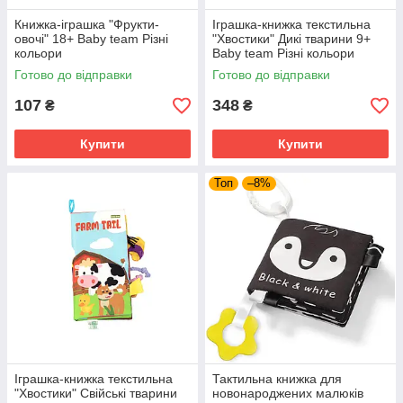
Книжка-іграшка "Фрукти-
Іграшка-книжка текстильна
овочі" 18+ Baby team Різні
"Хвостики" Дикі тварини 9+
кольори
Baby team Різні кольори
Готово до відправки
Готово до відправки
107
348
₴
₴
Купити
Купити
Топ
–8%
Іграшка-книжка текстильна
Тактильна книжка для
"Хвостики" Свійські тварини
новонароджених малюків