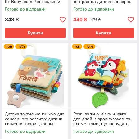
9+ Baby team Різні кольори
контрастна дитяча сенсорна
чорно-біла м'яка Baby Ono
Готово до відправки
Готово до відправки
348
440
₴
₴
476 ₴
Купити
Купити
Топ
–5%
Топ
–6%
Дитяча тактильна книжка для
Розвивальна м'яка книжка
сенсорного розвитку дитини
для дітей із прорізувачем та
вивчення тварин, форм і
елементами, що шарудять,
матеріалів BabyOno
дитяча іграшка сенсорна
Готово до відправки
Готово до відправки
BabyOno