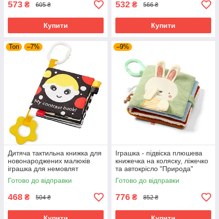
573
532
₴
₴
605 ₴
566 ₴
Купити
Купити
Топ
–7%
–9%
Дитяча тактильна книжка для
Іграшка - підвіска плюшева
новонароджених малюків
книжечка на коляску, ліжечко
іграшка для немовлят
та автокрісло "Природа"
контрастна розвивальна
BabyOno від народження
Готово до відправки
Готово до відправки
BabyOno
Зелений
468
776
₴
₴
504 ₴
852 ₴
Купити
Купити