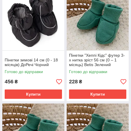
Пінетки "Хеппі Кідс" футер 3-
Пінетки зимові 14 см (0 - 18
х нитка зріст 56 см (0 – 1
місяців) ДоРечі Чорний
місяць) Betis Зелений
Готово до відправки
Готово до відправки
456
228
₴
₴
Купити
Купити