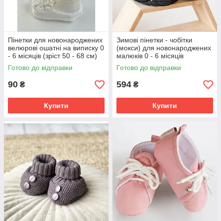
Пінетки для новонароджених
Зимові пінетки - чобітки
велюрові ошатні на виписку 0
(мокси) для новонароджених
- 6 місяців (зріст 50 - 68 см)
малюків 0 - 6 місяців
Lari Молочний
MagBaby Чорний
Готово до відправки
Готово до відправки
90
594
₴
₴
Купити
Купити