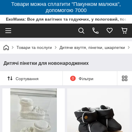
Товари можна сплатити "Пакунком малюка",
допомогою 7000
ЕкоМама: Все для вагітних та годуючих, у пологовий, тов
Товари та послуги
Дитяче взуття, пінетки, шкарпетки
Дитячі пінетки для новонароджених
Сортування
0
Фільтри